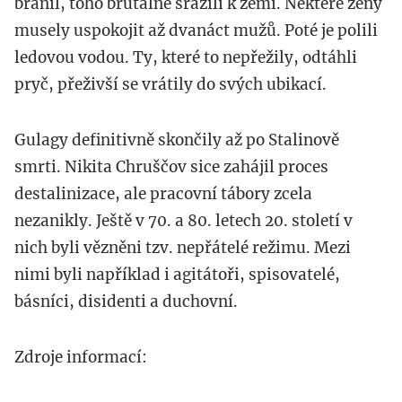
bránil, toho brutálně srazili k zemi. Některé ženy
musely uspokojit až dvanáct mužů. Poté je polili
ledovou vodou. Ty, které to nepřežily, odtáhli
pryč, přeživší se vrátily do svých ubikací.
Gulagy definitivně skončily až po Stalinově
smrti. Nikita Chruščov sice zahájil proces
destalinizace, ale pracovní tábory zcela
nezanikly. Ještě v 70. a 80. letech 20. století v
nich byli vězněni tzv. nepřátelé režimu. Mezi
nimi byli například i agitátoři, spisovatelé,
básníci, disidenti a duchovní.
Zdroje informací: