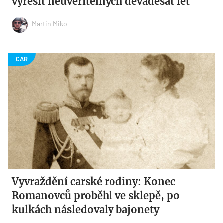
vyřešit neuvěřitelných devadesát let
Martin Miko
Vyvraždění carské rodiny: Konec
Romanovců proběhl ve sklepě, po
kulkách následovaly bajonety