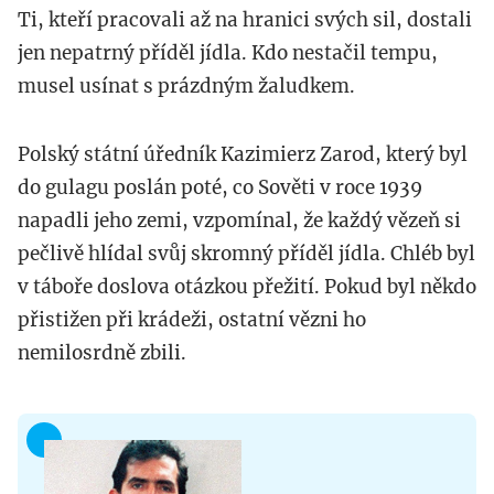
Ti, kteří pracovali až na hranici svých sil, dostali
jen nepatrný příděl jídla. Kdo nestačil tempu,
musel usínat s prázdným žaludkem.
Polský státní úředník Kazimierz Zarod, který byl
do gulagu poslán poté, co Sověti v roce 1939
napadli jeho zemi, vzpomínal, že každý vězeň si
pečlivě hlídal svůj skromný příděl jídla. Chléb byl
v táboře doslova otázkou přežití. Pokud byl někdo
přistižen při krádeži, ostatní vězni ho
nemilosrdně zbili.