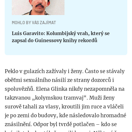
MOHLO BY VÁS ZAJÍMAT
Luis Garavito: Kolumbijský vrah, který se
zapsal do Guinessovy knihy rekordů
Peklo v gulazích zažívaly i ženy. Často se stávaly
oběťmi sexuálního násilí ze strany dozorců i
spoluvězňů. Elena Glinka nikdy nezapomněla na
takzvanou „kolymskou tramvaj“. Muži ženy
surově tahali za vlasy, kroutili jim ruce a vláčeli
je po zemi do budovy, kde následovalo hromadné
znásilnění. Odpor byl tvrdě potlačen – kdo se