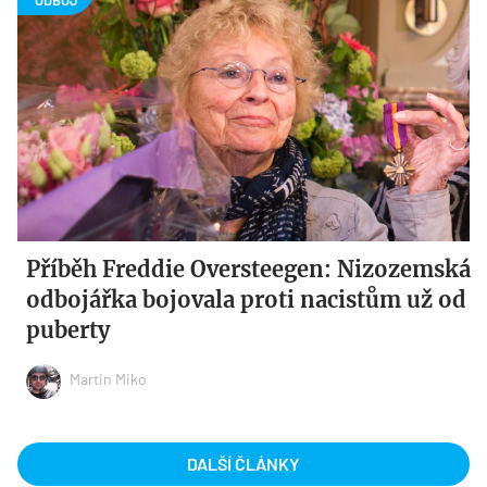
Příběh Freddie Oversteegen: Nizozemská
odbojářka bojovala proti nacistům už od
puberty
Martin Miko
DALŠÍ ČLÁNKY