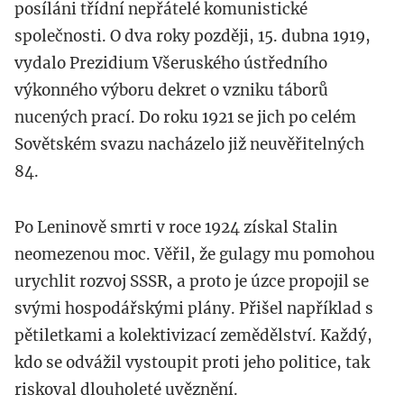
posíláni třídní nepřátelé komunistické
společnosti. O dva roky později, 15. dubna 1919,
vydalo Prezidium Všeruského ústředního
výkonného výboru dekret o vzniku táborů
nucených prací. Do roku 1921 se jich po celém
Sovětském svazu nacházelo již neuvěřitelných
84.
Po Leninově smrti v roce 1924 získal Stalin
neomezenou moc. Věřil, že gulagy mu pomohou
urychlit rozvoj SSSR, a proto je úzce propojil se
svými hospodářskými plány. Přišel například s
pětiletkami a kolektivizací zemědělství. Každý,
kdo se odvážil vystoupit proti jeho politice, tak
riskoval dlouholeté uvěznění.