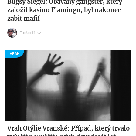
Bugsy Siegel: Obávaný gangster, který
založil kasino Flamingo, byl nakonec
zabit mafií
Martin Miko
Vrah Otýlie Vranské: Případ, který trvalo