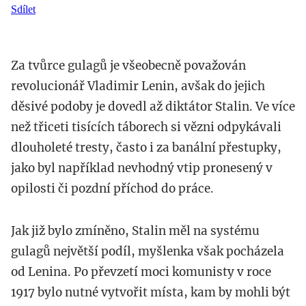
Sdílet
Za tvůrce gulagů je všeobecně považován
revolucionář Vladimir Lenin, avšak do jejich
děsivé podoby je dovedl až diktátor Stalin. Ve více
než třiceti tisících táborech si vězni odpykávali
dlouholeté tresty, často i za banální přestupky,
jako byl například nevhodný vtip pronesený v
opilosti či pozdní příchod do práce.
Jak již bylo zmíněno, Stalin měl na systému
gulagů největší podíl, myšlenka však pocházela
od Lenina. Po převzetí moci komunisty v roce
1917 bylo nutné vytvořit místa, kam by mohli být