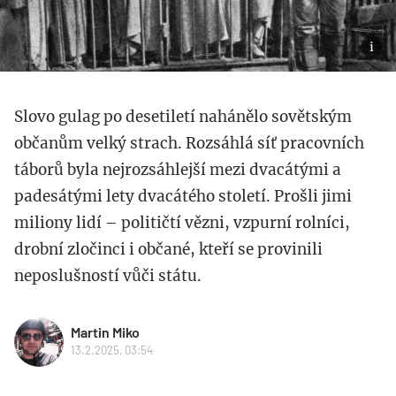
Slovo gulag po desetiletí nahánělo sovětským
občanům velký strach. Rozsáhlá síť pracovních
táborů byla nejrozsáhlejší mezi dvacátými a
padesátými lety dvacátého století. Prošli jimi
miliony lidí – političtí vězni, vzpurní rolníci,
drobní zločinci i občané, kteří se provinili
neposlušností vůči státu.
Martin Miko
13.2.2025, 03:54