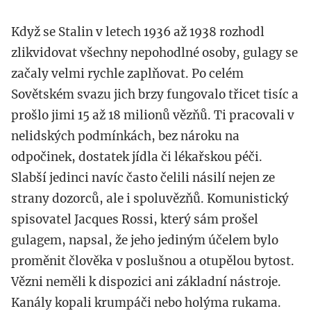
Když se Stalin v letech 1936 až 1938 rozhodl
zlikvidovat všechny nepohodlné osoby, gulagy se
začaly velmi rychle zaplňovat. Po celém
Sovětském svazu jich brzy fungovalo třicet tisíc a
prošlo jimi 15 až 18 milionů vězňů. Ti pracovali v
nelidských podmínkách, bez nároku na
odpočinek, dostatek jídla či lékařskou péči.
Slabší jedinci navíc často čelili násilí nejen ze
strany dozorců, ale i spoluvězňů. Komunistický
spisovatel Jacques Rossi, který sám prošel
gulagem, napsal, že jeho jediným účelem bylo
proměnit člověka v poslušnou a otupělou bytost.
Vězni neměli k dispozici ani základní nástroje.
Kanály kopali krumpáči nebo holýma rukama.