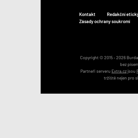
Kontakt
Redakční etick
Zásady ochrany soukromí
Copyright © 2015 ‐ 2026 BurdaM
bez píse
Partneři serveru
Extra.cz
jsou
tržiště nejen pro
s