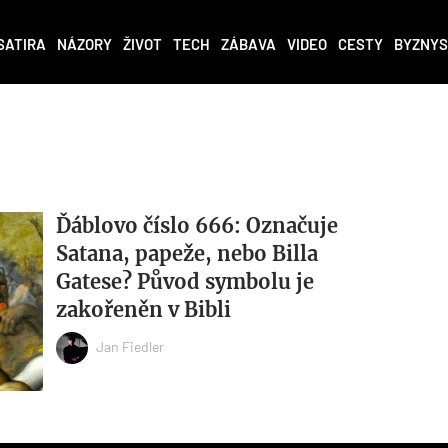
SATIRA
NÁZORY
ŽIVOT
TECH
ZÁBAVA
VIDEO
CESTY
BYZNYS
Ďáblovo číslo 666: Označuje
Satana, papeže, nebo Billa
Gatese? Původ symbolu je
zakořeněn v Bibli
Jan Fiedler