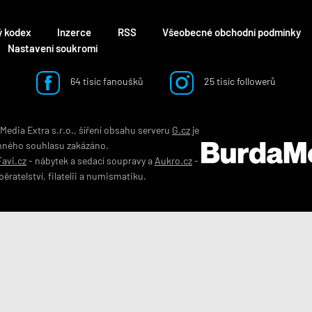
ý kodex
Inzerce
RSS
Všeobecné obchodní podmínky
Nastavení soukromí
64 tisíc fanoušků
25 tisíc followerů
edia Extra s.r.o., šíření obsahu serveru
G.cz
je
mného souhlasu zakázáno.
Favi.cz
-
nábytek
a
sedací soupravy
a
Aukro.cz
-
běratelství
,
filatelii
a
numismatiku
.