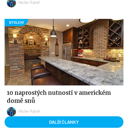
Václav Rybář
10 naprostých nutností v americkém
domě snů
Václav Rybář
DALŠÍ ČLÁNKY