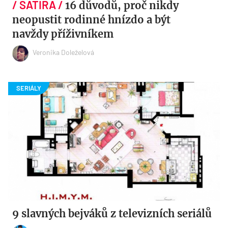
16 důvodů, proč nikdy
neopustit rodinné hnízdo a být
navždy příživníkem
Veronika Doleželová
9 slavných bejváků z televizních seriálů