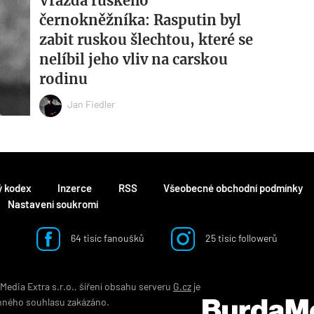
Vražda ruského
černokněžníka: Rasputin byl
zabit ruskou šlechtou, které se
nelíbil jeho vliv na carskou
rodinu
Jan Fiedler
ý kodex
Inzerce
RSS
Všeobecné obchodní podmínky
Nastavení soukromí
64 tisíc fanoušků
25 tisíc followerů
edia Extra s.r.o., šíření obsahu serveru
G.cz
je
mného souhlasu zakázáno.