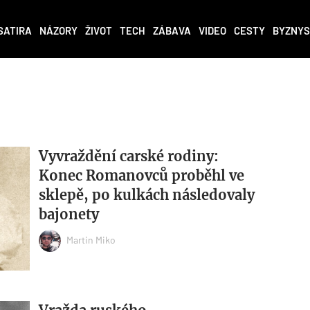
SATIRA
NÁZORY
ŽIVOT
TECH
ZÁBAVA
VIDEO
CESTY
BYZNYS
Vyvraždění carské rodiny:
Konec Romanovců proběhl ve
sklepě, po kulkách následovaly
bajonety
Martin Miko