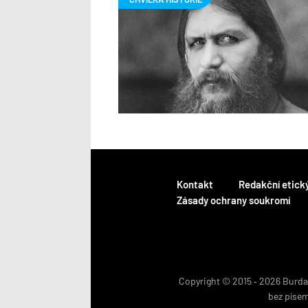
Kontakt
Redakční etick
Zásady ochrany soukromí
Copyright © 2015 ‐ 2026 BurdaM
bez píse