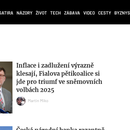
SATIRA
NÁZORY
ŽIVOT
TECH
ZÁBAVA
VIDEO
CESTY
BYZNYS
Inflace i zadlužení výrazně
klesají, Fialova pětikoalice si
jde pro triumf ve sněmovních
volbách 2025
Martin Miko