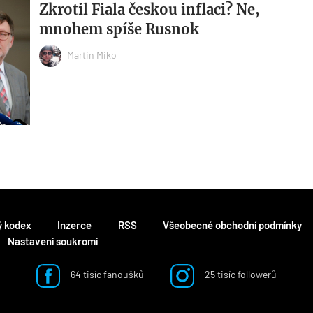
Zkrotil Fiala českou inflaci? Ne,
mnohem spíše Rusnok
Martin Miko
ý kodex
Inzerce
RSS
Všeobecné obchodní podmínky
Nastavení soukromí
64 tisíc fanoušků
25 tisíc followerů