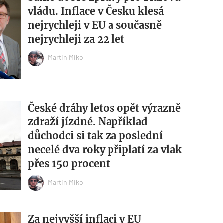
vládu. Inflace v Česku klesá
nejrychleji v EU a současně
nejrychleji za 22 let
Martin Miko
České dráhy letos opět výrazně
zdraží jízdné. Například
důchodci si tak za poslední
necelé dva roky připlatí za vlak
přes 150 procent
Martin Miko
Za nejvyšší inflaci v EU