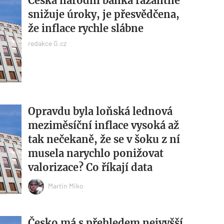
Česká národní banka razantně
snižuje úroky, je přesvědčena,
že inflace rychle slábne
redakce G.cz
Opravdu byla loňská lednová
meziměsíční inflace vysoká až
tak nečekaně, že se v šoku z ní
musela narychlo ponižovat
valorizace? Co říkají data
Martin Miko
Česko má s přehledem nejvyšší