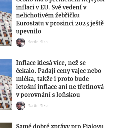
inflaci v EU. Své vedení v
nelichotivém žebříčku
Eurostatu v prosinci 2023 ještě
upevnilo
Martin Miko
Inflace klesá více, než se
čekalo. Padají ceny vajec nebo
mléka, takže i proto bude
letošní inflace ani ne třetinová
v porovnání s loňskou
Martin Miko
Samé dobré zprávy pro Fialovu