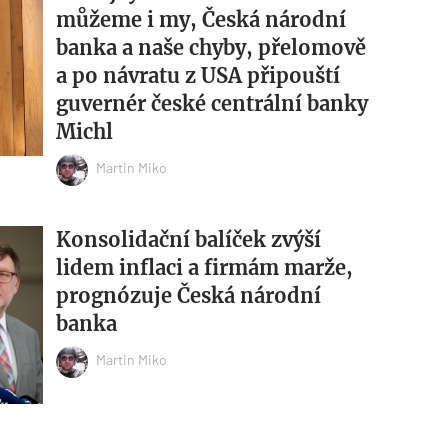
můžeme i my, Česká národní
banka a naše chyby, přelomově
a po návratu z USA připouští
guvernér české centrální banky
Michl
Martin Miko
Konsolidační balíček zvýší
lidem inflaci a firmám marže,
prognózuje Česká národní
banka
Martin Miko