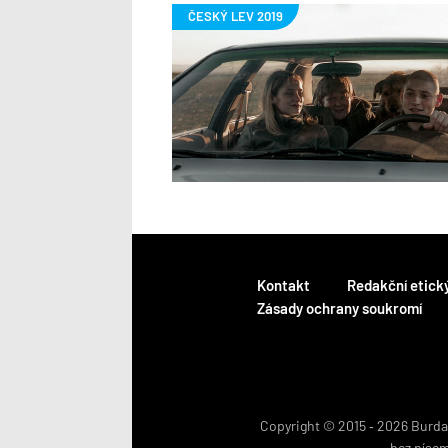
Kontakt
Redakční etick
Zásady ochrany soukromí
Copyright © 2015 ‐ 2026 BurdaM
bez píse