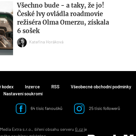
Všechno bude - a taky, že jo!
České lvy ovládla roadmovie
režiséra Olma Omerzu, získala
6 sošek
Kateřina Horáková
ý kodex
Inzerce
RSS
Všeobecné obchodní podmínky
Nastavení soukromí
64 tisíc fanoušků
25 tisíc followerů
edia Extra s.r.o., šíření obsahu serveru
G.cz
je
mného souhlasu zakázáno.