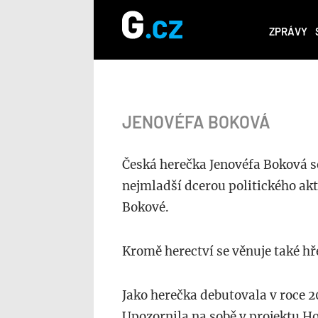
ZPRÁVY
JENOVÉFA BOKOVÁ
Česká herečka Jenovéfa Boková se
nejmladší dcerou politického akt
Bokové.
Kromě herectví se věnuje také hř
Jako herečka debutovala v roce 2
Upozornila na sobě v projektu Hoř