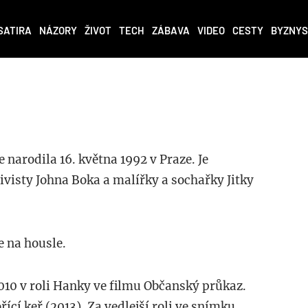
SATIRA
NÁZORY
ŽIVOT
TECH
ZÁBAVA
VIDEO
CESTY
BYZNYS
 narodila 16. května 1992 v Praze. Je
ivisty Johna Boka a malířky a sochařky Jitky
e na housle.
010 v roli Hanky ve filmu Občanský průkaz.
ící keř (2013). Za vedlejší roli ve snímku