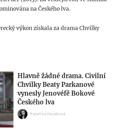
 nominována na Českého lva.
erecký výkon získala za drama Chvilky
Hlavně žádné drama. Civilní
Chvilky Beaty Parkanové
vynesly Jenovéfě Bokové
Českého lva
Kateřina Horáková