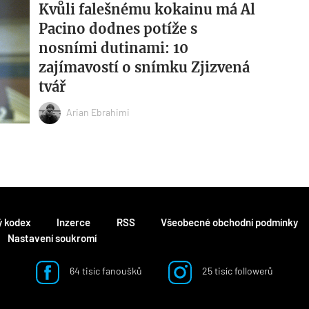
Kvůli falešnému kokainu má Al
Pacino dodnes potíže s
nosními dutinami: 10
zajímavostí o snímku Zjizvená
tvář
Arian Ebrahimi
ý kodex
Inzerce
RSS
Všeobecné obchodní podmínky
Nastavení soukromí
64 tisíc fanoušků
25 tisíc followerů