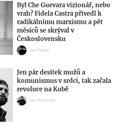
Byl Che Guevara vizionář, nebo
vrah? Fidela Castra přivedl k
radikálnímu marxismu a pět
měsíců se skrýval v
Československu
Jan Fiedler
Jen pár desítek mužů a
komunismus v srdci, tak začala
revoluce na Kubě
Jan Studnička