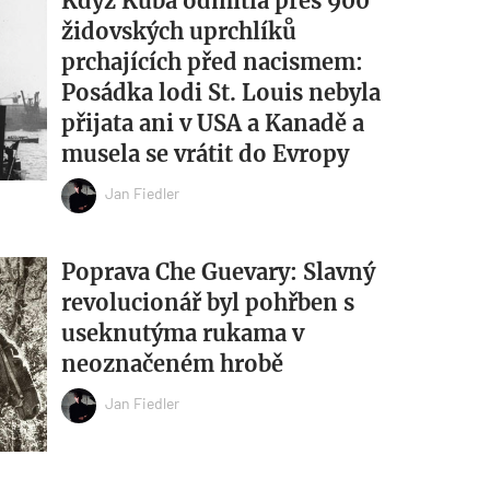
Když Kuba odmítla přes 900
židovských uprchlíků
prchajících před nacismem:
Posádka lodi St. Louis nebyla
přijata ani v USA a Kanadě a
musela se vrátit do Evropy
Jan Fiedler
Poprava Che Guevary: Slavný
revolucionář byl pohřben s
useknutýma rukama v
neoznačeném hrobě
Jan Fiedler