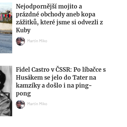
Nejodpornější mojito a
prázdné obchody aneb kopa
zážitků, které jsme si odvezli z
Kuby
Martin Miko
Fidel Castro v ČSSR: Po líbačce s
Husákem se jelo do Tater na
kamzíky a došlo i na ping-
pong
Martin Miko