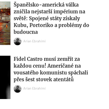
Španělsko-americká válka
zničila nejstarší impérium na
světě: Spojené státy získaly
Kubu, Portoriko a problémy do
budoucna
Arian Ebrahimi
Fidel Castro musí zemřít za
každou cenu! Američané na
vousatého komunistu spáchali
přes šest stovek atentátů
Arian Ebrahimi