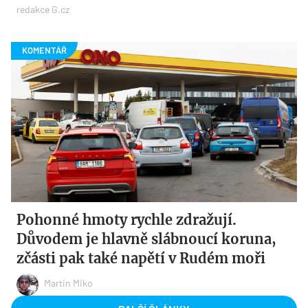
redakce G.cz
Pohonné hmoty rychle zdražují.
Důvodem je hlavně slábnoucí koruna,
zčásti pak také napětí v Rudém moři
Martin Miko