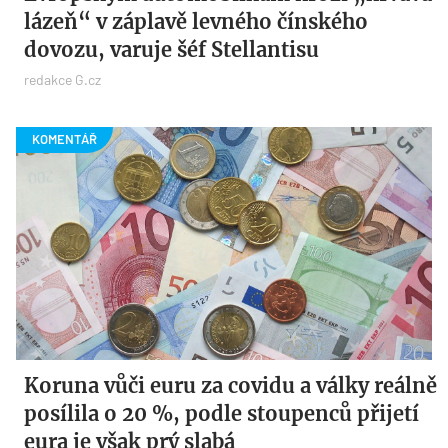
lázeň“ v záplavě levného čínského
dovozu, varuje šéf Stellantisu
redakce G.cz
Koruna vůči euru za covidu a války reálně
posílila o 20 %, podle stoupenců přijetí
eura je však prý slabá