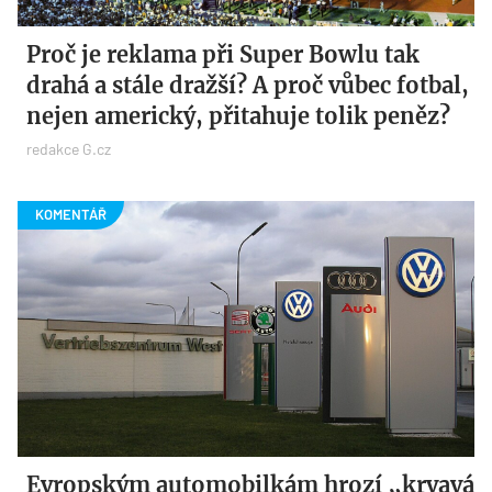
Proč je reklama při Super Bowlu tak
drahá a stále dražší? A proč vůbec fotbal,
nejen americký, přitahuje tolik peněz?
redakce G.cz
Evropským automobilkám hrozí „krvavá