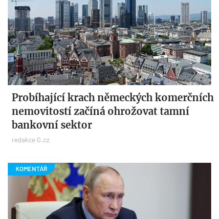
Probíhající krach německých komerčních
nemovitostí začíná ohrožovat tamní
bankovní sektor
redakce G.cz