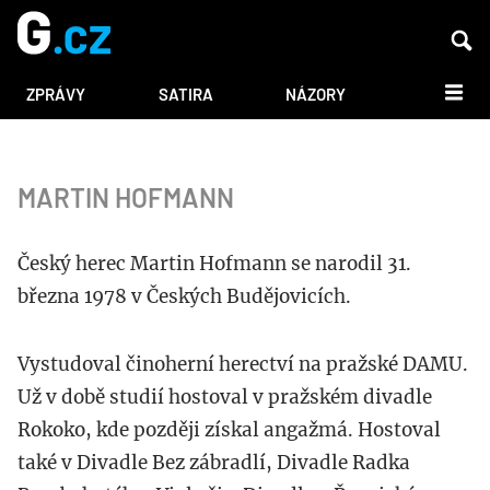
DALŠÍ
ZPRÁVY
SATIRA
NÁZORY
MARTIN HOFMANN
Český herec Martin Hofmann se narodil 31.
března 1978 v Českých Budějovicích.
Vystudoval činoherní herectví na pražské DAMU.
Už v době studií hostoval v pražském divadle
Rokoko, kde později získal angažmá. Hostoval
také v Divadle Bez zábradlí, Divadle Radka