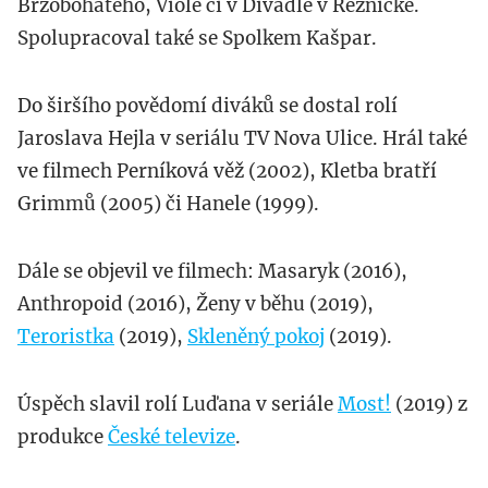
Brzobohatého, Viole či v Divadle v Řeznické.
Spolupracoval také se Spolkem Kašpar.
Do širšího povědomí diváků se dostal rolí
Jaroslava Hejla v seriálu TV Nova Ulice. Hrál také
ve filmech Perníková věž (2002), Kletba bratří
Grimmů (2005) či Hanele (1999).
Dále se objevil ve filmech: Masaryk (2016),
Anthropoid (2016), Ženy v běhu (2019),
Teroristka
(2019),
Skleněný pokoj
(2019).
Úspěch slavil rolí Luďana v seriále
Most!
(2019) z
produkce
České televize
.