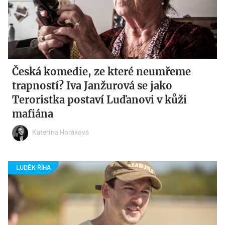
Česká komedie, ze které neumřeme
trapností? Iva Janžurová se jako
Teroristka postaví Luďanovi v kůži
mafiána
Kateřina Horáková