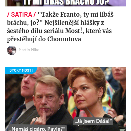
"Takže Franto, ty mi líbáš
bráchu, jo?" Nejšílenější hlášky z
šestého dílu seriálu Most!, které vás
přestěhují do Chomutova
Martin Miko