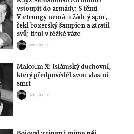
Když Muhammad Ali odmítl
vstoupit do armády: S těmi
Vietcongy nemám žádný spor,
řekl boxerský šampion a ztratil
svůj titul v těžké váze
Jan Fiedler
Malcolm X: Islámský duchovní,
který předpověděl svou vlastní
smrt
Jan Fiedler
Bojoval v ringu i mimo něj.