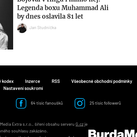
Legenda boxu Muhammad Ali
by dnes oslavila 81 let
Jan Studnička
ý kodex
Inzerce
RSS
Všeobecné obchodní podmínky
Nastavení soukromí
64 tisíc fanoušků
25 tisíc followerů
edia Extra s.r.o., šíření obsahu serveru
G.cz
je
mného souhlasu zakázáno.