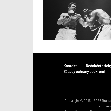
Kontakt
Redakční etick
Zásady ochrany soukromí
Copyright © 2015 ‐ 2026 BurdaM
bez píse