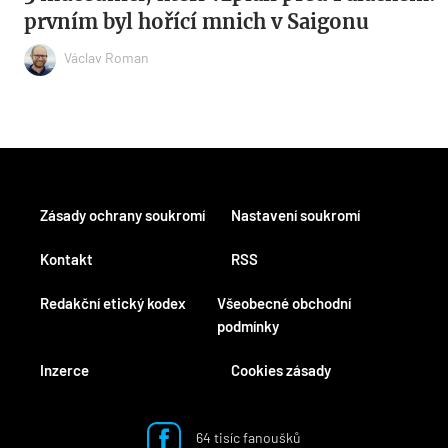
prvním byl hořící mnich v Saigonu
Václav Roman
Zásady ochrany soukromí
Nastavení soukromí
Kontakt
RSS
Redakční etický kodex
Všeobecné obchodní
podmínky
Inzerce
Cookies zásady
64 tisíc fanoušků