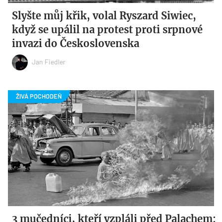
Slyšte můj křik, volal Ryszard Siwiec,
když se upálil na protest proti srpnové
invazi do Československa
Jan Fiedler
3 mučedníci, kteří vzpláli před Palachem: