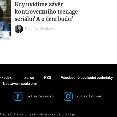
Kdy uvidíme závěr
kontroverzního teenage
seriálu? A o čem bude?
Kateřina Horáková
ý kodex
Inzerce
RSS
Všeobecné obchodní podmínky
Nastavení soukromí
64 tisíc fanoušků
25 tisíc followerů
edia Extra s.r.o., šíření obsahu serveru
G.cz
je