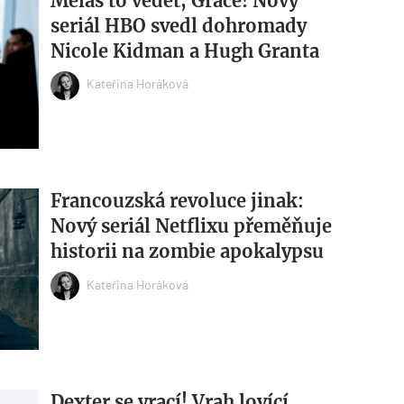
Mělas to vědět, Grace! Nový
seriál HBO svedl dohromady
Nicole Kidman a Hugh Granta
Kateřina Horáková
Francouzská revoluce jinak:
Nový seriál Netflixu přeměňuje
historii na zombie apokalypsu
Kateřina Horáková
Dexter se vrací! Vrah lovící