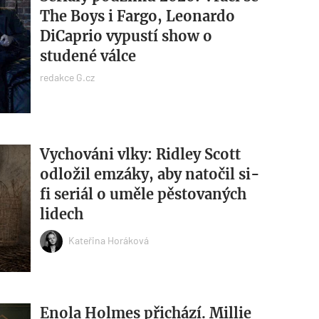
The Boys i Fargo, Leonardo
DiCaprio vypustí show o
studené válce
redakce G.cz
Vychováni vlky: Ridley Scott
odložil emzáky, aby natočil si-
fi seriál o uměle pěstovaných
lidech
Kateřina Horáková
Enola Holmes přichází. Millie