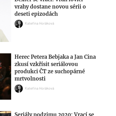
vrahy dostane novou sérii o
deseti epizodách
Kateřina Horáková
Herec Petera Bebjaka a Jan Cina
zkusí vzkřísit seriálovou
produkci ČT ze suchopárné
mrtvolnosti
Kateřina Horáková
Seriály podzimu 2020: Vrací se