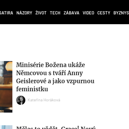
SATIRA
NÁZORY
ŽIVOT
TECH
ZÁBAVA
VIDEO
CESTY
BYZNYS
Minisérie Božena ukáže
Němcovou s tváří Anny
Geislerové a jako vzpurnou
feministku
Kateřina Horáková