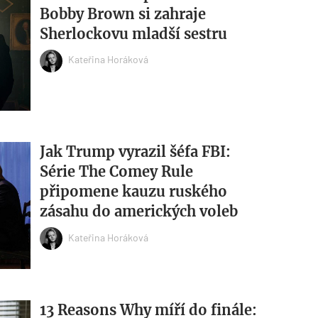
Bobby Brown si zahraje
Sherlockovu mladší sestru
Kateřina Horáková
Jak Trump vyrazil šéfa FBI:
Série The Comey Rule
připomene kauzu ruského
zásahu do amerických voleb
Kateřina Horáková
13 Reasons Why míří do finále: