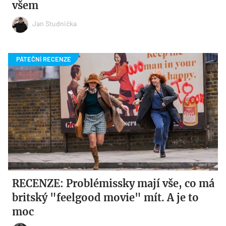
všem
Jan Studnička
RECENZE: Problémissky mají vše, co má
britský "feelgood movie" mít. A je to
moc