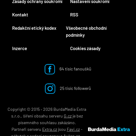
Zásady ochrany soukromí
Nastavení soukromí
Kontakt
RSS
Redakční etický kodex
Všeobecné obchodní
podmínky
Inzerce
Cookies zásady
64 tisíc fanoušků
25 tisíc followerů
Copyright © 2015 ‐ 2026 BurdaMedia Extra
s.r.o., šíření obsahu serveru
G.cz
je bez
písemného souhlasu zakázáno.
Partneři serveru
Extra.cz
jsou
Favi.cz
-
nábytek
a
sedací soupravy
a
Aukro.cz
-