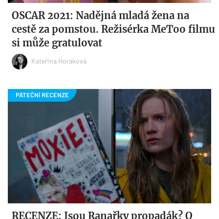
OSCAR 2021: Nadějná mladá žena na
cestě za pomstou. Režisérka MeToo filmu
si může gratulovat
Kateřina Horáková
RECENZE: Jsou Ranařky propadák? O