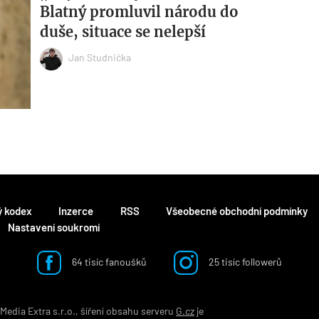
Blatný promluvil národu do
duše, situace se nelepší
Jan Studnička
ý kodex
Inzerce
RSS
Všeobecné obchodní podmínky
Nastavení soukromí
64 tisíc fanoušků
25 tisíc followerů
edia Extra s.r.o., šíření obsahu serveru
G.cz
je