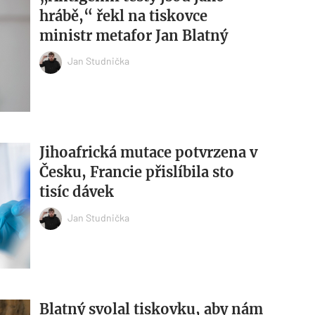
hrábě,“ řekl na tiskovce
ministr metafor Jan Blatný
Jan Studnička
Jihoafrická mutace potvrzena v
Česku, Francie přislíbila sto
tisíc dávek
Jan Studnička
Blatný svolal tiskovku, aby nám