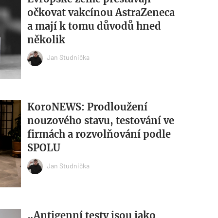
očkovat vakcínou AstraZeneca
a mají k tomu důvodů hned
několik
Jan Studnička
KoroNEWS: Prodloužení
nouzového stavu, testování ve
firmách a rozvolňování podle
SPOLU
Jan Studnička
„Antigenní testy jsou jako