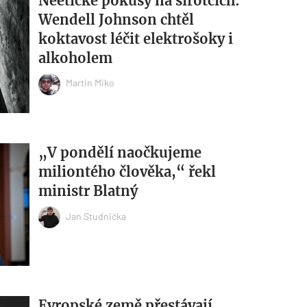
Neetické pokusy na sirotcích:
Wendell Johnson chtěl
koktavost léčit elektrošoky i
alkoholem
Martin Miko
„V pondělí naočkujeme
miliontého člověka,“ řekl
ministr Blatný
Jan Studnička
Evropské země přestávají