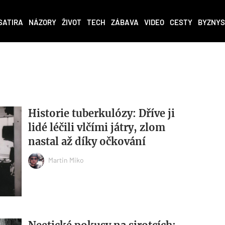
SATIRA
NÁZORY
ŽIVOT
TECH
ZÁBAVA
VIDEO
CESTY
BYZNYS
Historie tuberkulózy: Dříve ji
lidé léčili vlčími játry, zlom
nastal až díky očkování
Martin Miko