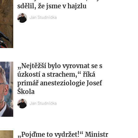
sdělil, že jsme v hajzlu
Jan Studnička
„Nejtěžší bylo vyrovnat se s
úzkostí a strachem,“ říká
primář anesteziologie Josef
Škola
Jan Studnička
„Pojďme to vydržet!“ Ministr