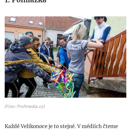
profimedia-
0237944947.jpg
(Foto: Profimedia.cz)
Každé Velikonoce je to stejné. V médiích čteme