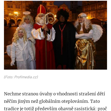
profimedia-
0307724625.jpg
(Foto: Profimedia.cz)
Nechme stranou úvahy o vhodnosti strašení dětí
něčím jiným než globálním oteplováním. Tato
tradice je totiž především ohavně rasistická: proč