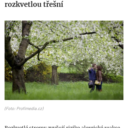
rozkvetlou třešní
profimedia-
0218912602.jpg
(Foto: Profimedia.cz)
Rozkvetlé stromy zvyšují riziko alergické reakce.