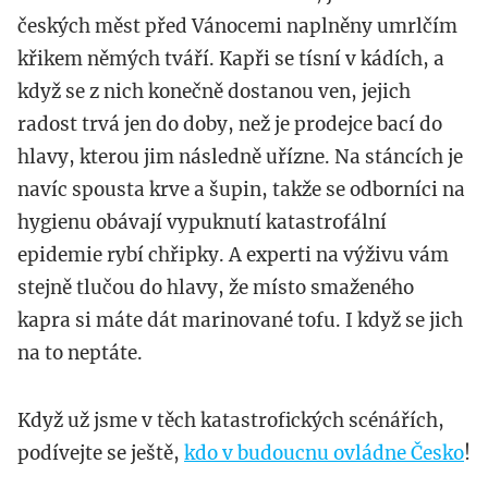
českých měst před Vánocemi naplněny umrlčím
křikem němých tváří. Kapři se tísní v kádích, a
když se z nich konečně dostanou ven, jejich
radost trvá jen do doby, než je prodejce bací do
hlavy, kterou jim následně uřízne. Na stáncích je
navíc spousta krve a šupin, takže se odborníci na
hygienu obávají vypuknutí katastrofální
epidemie rybí chřipky. A experti na výživu vám
stejně tlučou do hlavy, že místo smaženého
kapra si máte dát marinované tofu. I když se jich
na to neptáte.
Když už jsme v těch katastrofických scénářích,
podívejte se ještě,
kdo v budoucnu ovládne Česko
!