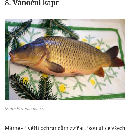
8. Vánoční kapr
profimedia-
0037827468.jpg
(Foto: Profimedia.cz)
Máme-li věřit ochráncům zvířat, jsou ulice všech