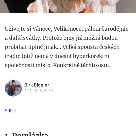
Užívejte si Vánoce, Velikonoce, pálení čarodějnic
a další svátky. Protože brzy již možná budou
probíhat úplně jinak... Velká spousta českých
tradic totiž nemá v dnešní hyperkorektní
společnosti místo. Konkrétně těchto osm.
Dirk Diggler
24.11.2018, 10:30
Sdílet
1. Pomlázka