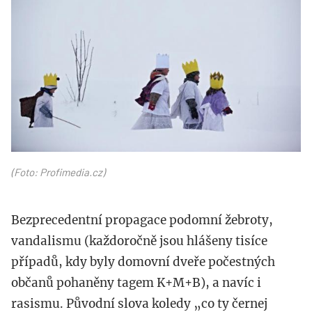
0149557899.jpg
(Foto: Profimedia.cz)
Bezprecedentní propagace podomní žebroty,
vandalismu (každoročně jsou hlášeny tisíce
případů, kdy byly domovní dveře počestných
občanů pohaněny tagem K+M+B), a navíc i
rasismu. Původní slova koledy „co ty černej