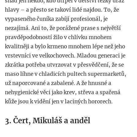
snad jen někdo, kdo utrpěl v dětství těžký úraz
hlavy – a přesto se takoví lidé najdou. To, že
vypaseného čuníka zabíjí profesionál, je
nezajímá. Ani to, že porážené prase s největší
pravděpodobností žilo v chlívku mnohem
kvalitněji a bylo krmeno mnohem lépe než jeho
vrstevníci ve velkochovech. Mladou generaci je
zkrátka potřeba utvrzovat v přesvědčení, že se
maso líhne v chladicích pultech supermarketů,
už naporcované a zabalené. A že hnusné a
nehygienické věci jako krev, střeva a spařená
kůže jsou k vidění jen v laciných hororech.
3. Čert, Mikuláš a anděl