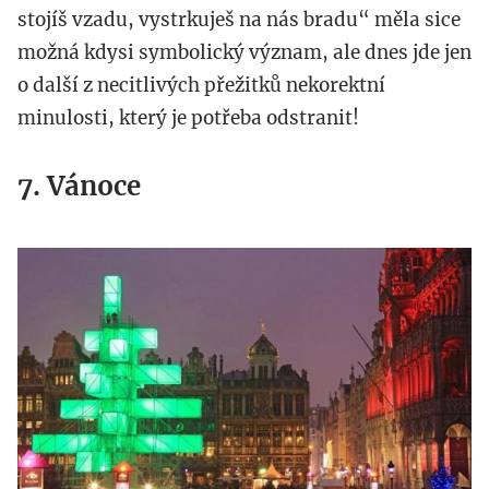
stojíš vzadu, vystrkuješ na nás bradu“ měla sice
možná kdysi symbolický význam, ale dnes jde jen
o další z necitlivých přežitků nekorektní
minulosti, který je potřeba odstranit!
7. Vánoce
profimedia-
0159614398.jpg