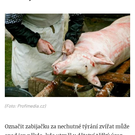
profimedia-
0177971734.jpg
(Foto: Profimedia.cz)
Označit zabijačku za nechutné týrání zvířat může