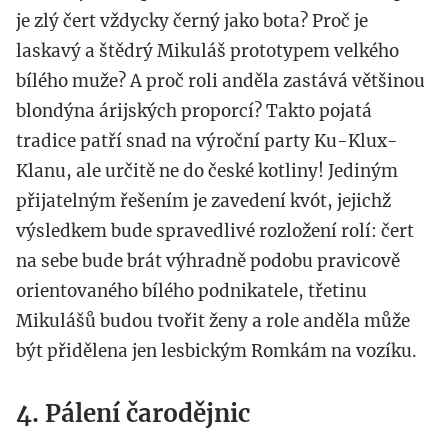
je zlý čert vždycky černý jako bota? Proč je
laskavý a štědrý Mikuláš prototypem velkého
bílého muže? A proč roli anděla zastává většinou
blondýna árijských proporcí? Takto pojatá
tradice patří snad na výroční party Ku-Klux-
Klanu, ale určitě ne do české kotliny! Jediným
přijatelným řešením je zavedení kvót, jejichž
výsledkem bude spravedlivé rozložení rolí: čert
na sebe bude brát výhradně podobu pravicově
orientovaného bílého podnikatele, třetinu
Mikulášů budou tvořit ženy a role anděla může
být přidělena jen lesbickým Romkám na vozíku.
4. Pálení čarodějnic