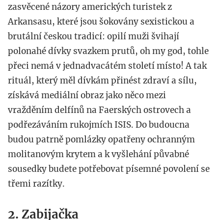
zasvěcené názory amerických turistek z
Arkansasu, které jsou šokovány sexistickou a
brutální českou tradicí: opilí muži švihají
polonahé dívky svazkem prutů, oh my god, tohle
přeci nemá v jednadvacátém století místo! A tak
rituál, který měl dívkám přinést zdraví a sílu,
získává mediální obraz jako něco mezi
vražděním delfínů na Faerských ostrovech a
podřezáváním rukojmích ISIS. Do budoucna
budou patrně pomlázky opatřeny ochranným
molitanovým krytem a k vyšlehání půvabné
sousedky budete potřebovat písemné povolení se
třemi razítky.
2. Zabijačka