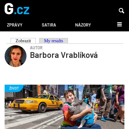
DALŠÍ
ZPRÁVY
SATIRA
NÁZORY
Zobrazit
(aktivní záložka)
My results
Hlavní
AUTOR
Barbora Vrablíková
záložky