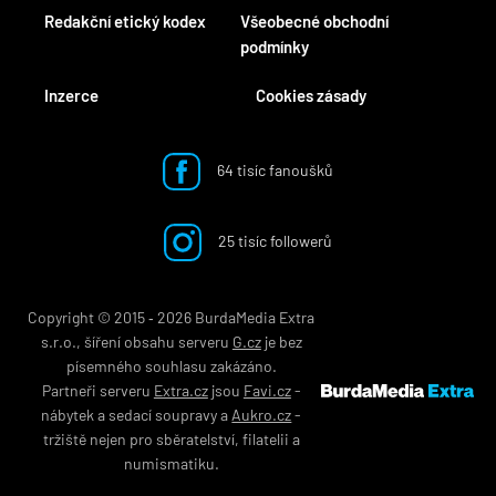
Redakční etický kodex
Všeobecné obchodní
podmínky
Inzerce
Cookies zásady
64 tisíc fanoušků
25 tisíc followerů
Copyright © 2015 ‐ 2026 BurdaMedia Extra
s.r.o., šíření obsahu serveru
G.cz
je bez
písemného souhlasu zakázáno.
Partneři serveru
Extra.cz
jsou
Favi.cz
-
nábytek
a
sedací soupravy
a
Aukro.cz
-
tržiště nejen pro
sběratelství
,
filatelii
a
numismatiku
.