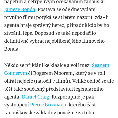
napětím a netrpělivým očekáváním fanoušků
Jamese Bonda
. Postava se ode dne vydání
prvního filmu potýká se střetem názorů, zda-li
agenta hraje správný herec, případně kdo by ho
ztvránil lépe. Doposud se také nepodařilo
definitivně vybrat nejoblíbenějšího filmového
Bonda.
Někdo se přiklání ke klasice a volí mezi
Seanem
Connerym
či Rogerem Moorem, který se v roli
ohřál nejdéle (natočil 7 filmů). Veliké oblibě se ale
těší také současný představitel legendárního
agenta,
Daniel Craig
. Rozporuplné je pak
vystoupení
Pierce Brosnana
, kterého část
fanouškovské základny považuje za toho