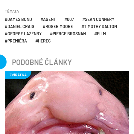
TÉMATA
JAMES BOND
AGENT
007
SEAN CONNERY
DANIEL CRAIG
ROGER MOORE
TIMOTHY DALTON
GEORGE LAZENBY
PIERCE BROSNAN
FILM
PREMIÉRA
HEREC
PODOBNÉ ČLÁNKY