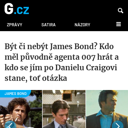
DALŠÍ
ZPRÁVY
SATIRA
NÁZORY
Být či nebýt James Bond? Kdo
měl původně agenta 007 hrát a
kdo se jím po Danielu Craigovi
stane, toť otázka