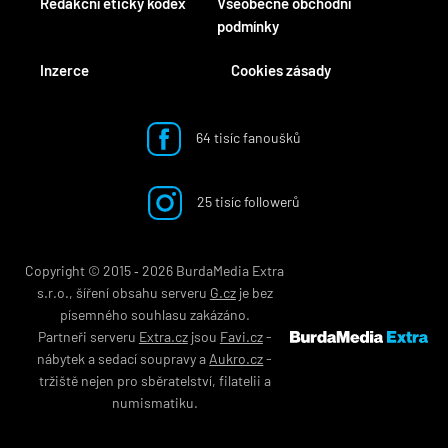
Redakční etický kodex
Všeobecné obchodní
podmínky
Inzerce
Cookies zásady
64 tisíc fanoušků
25 tisíc followerů
Copyright © 2015 ‐ 2026 BurdaMedia Extra
s.r.o., šíření obsahu serveru
G.cz
je bez
písemného souhlasu zakázáno.
Partneři serveru
Extra.cz
jsou
Favi.cz
-
nábytek
a
sedací soupravy
a
Aukro.cz
-
tržiště nejen pro
sběratelství
,
filatelii
a
numismatiku
.