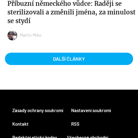
Příbuzní německého vůdce: Raději se
sterilizovali a změnili jména, za minulost
se stydí
Martin Miko
DALŠÍ ČLÁNKY
Zásady ochrany soukromí
Nastavení soukromí
Kontakt
RSS
Redakční etický kodex
Všeobecné obchodní