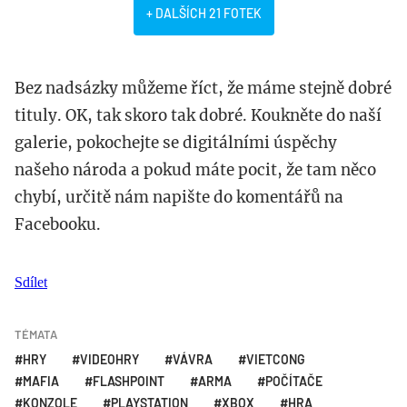
+ DALŠÍCH 21 FOTEK
Bez nadsázky můžeme říct, že máme stejně dobré
tituly. OK, tak skoro tak dobré. Koukněte do naší
galerie, pokochejte se digitálními úspěchy
našeho národa a pokud máte pocit, že tam něco
chybí, určitě nám napište do komentářů na
Facebooku.
Sdílet
TÉMATA
HRY
VIDEOHRY
VÁVRA
VIETCONG
MAFIA
FLASHPOINT
ARMA
POČÍTAČE
KONZOLE
PLAYSTATION
XBOX
HRA