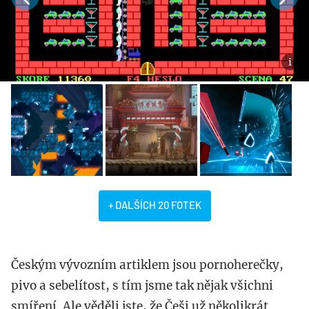
+ DALŠÍCH 20 FOTEK
Českým vývozním artiklem jsou pornoherečky,
pivo a sebelítost, s tím jsme tak nějak všichni
smíření. Ale věděli jste, že Češi už několikrát