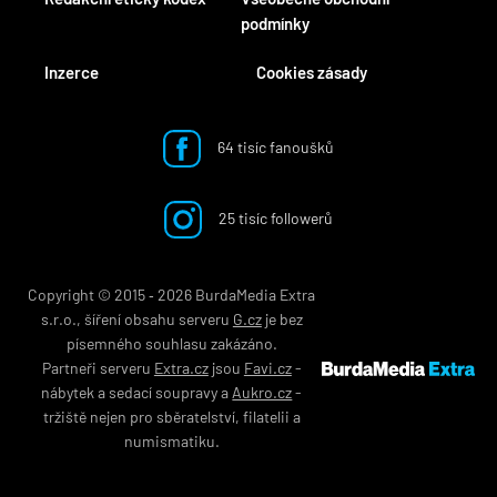
podmínky
Inzerce
Cookies zásady
64 tisíc fanoušků
25 tisíc followerů
Copyright © 2015 ‐ 2026 BurdaMedia Extra
s.r.o., šíření obsahu serveru
G.cz
je bez
písemného souhlasu zakázáno.
Partneři serveru
Extra.cz
jsou
Favi.cz
-
nábytek
a
sedací soupravy
a
Aukro.cz
-
tržiště nejen pro
sběratelství
,
filatelii
a
numismatiku
.