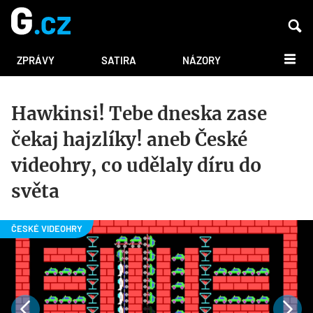
DALŠÍ
ZPRÁVY
SATIRA
NÁZORY
Hawkinsi! Tebe dneska zase
čekaj hajzlíky! aneb České
videohry, co udělaly díru do
světa