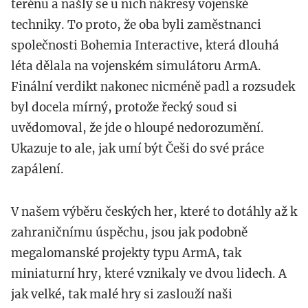
terénu a našly se u nich nákresy vojenské
techniky. To proto, že oba byli zaměstnanci
společnosti Bohemia Interactive, která dlouhá
léta dělala na vojenském simulátoru ArmA.
Finální verdikt nakonec nicméně padl a rozsudek
byl docela mírný, protože řecký soud si
uvědomoval, že jde o hloupé nedorozumění.
Ukazuje to ale, jak umí být Češi do své práce
zapálení.
V našem výběru českých her, které to dotáhly až k
zahraničnímu úspěchu, jsou jak podobně
megalomanské projekty typu ArmA, tak
miniaturní hry, které vznikaly ve dvou lidech. A
jak velké, tak malé hry si zaslouží naši