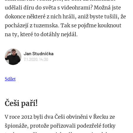
udělali díru do světa s videohrami? Možná jste
dokonce některé z nich hráli, aniž byste tušili, že
pocházejí z tuzemska. Tak se pojďme kouknout
na ty, které to dotáhly nejdál.
Jan Studnička
7.1.2020, 14:30
Sdílet
Češi paří!
V roce 2012 byli dva Češi obviněni v Řecku ze
špionáže, protože pořizovali podezřelé fotky