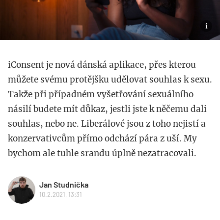
iConsent je nová dánská aplikace, přes kterou
můžete svému protějšku udělovat souhlas k sexu.
Takže při případném vyšetřování sexuálního
násilí budete mít důkaz, jestli jste k něčemu dali
souhlas, nebo ne. Liberálové jsou z toho nejistí a
konzervativcům přímo odchází pára z uší. My
bychom ale tuhle srandu úplně nezatracovali.
Jan Studnička
10.2.2021, 13:31