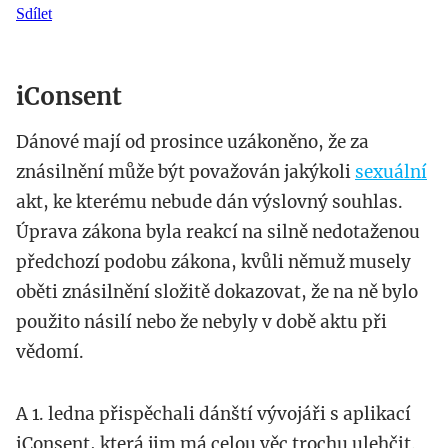
Sdílet
iConsent
Dánové mají od prosince uzákoněno, že za
znásilnění může být považován jakýkoli
sexuální
akt, ke kterému nebude dán výslovný souhlas.
Úprava zákona byla reakcí na silně nedotaženou
předchozí podobu zákona, kvůli němuž musely
oběti znásilnění složitě dokazovat, že na ně bylo
použito násilí nebo že nebyly v době aktu při
vědomí.
A 1. ledna přispěchali dánští vývojáři s aplikací
iConsent, která jim má celou věc trochu ulehčit.