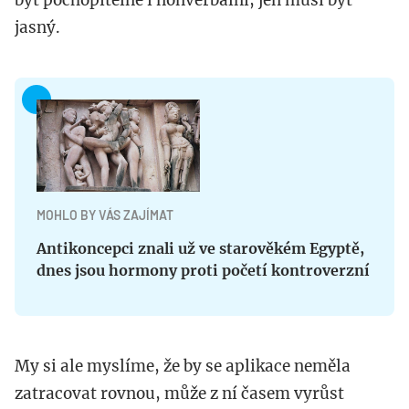
být pochopitelně i nonverbální, jen musí být
jasný.
MOHLO BY VÁS ZAJÍMAT
Antikoncepci znali už ve starověkém Egyptě,
dnes jsou hormony proti početí kontroverzní
My si ale myslíme, že by se aplikace neměla
zatracovat rovnou, může z ní časem vyrůst