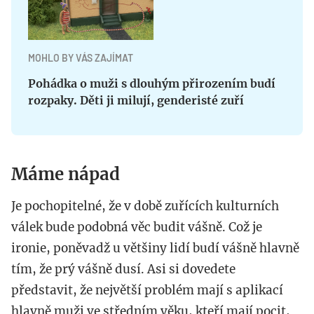
MOHLO BY VÁS ZAJÍMAT
Pohádka o muži s dlouhým přirozením budí
rozpaky. Děti ji milují, genderisté zuří
Máme nápad
Je pochopitelné, že v době zuřících kulturních
válek bude podobná věc budit vášně. Což je
ironie, poněvadž u většiny lidí budí vášně hlavně
tím, že prý vášně dusí. Asi si dovedete
představit, že největší problém mají s aplikací
hlavně muži ve středním věku, kteří mají pocit,