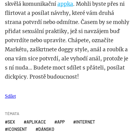
skvělá komunikační
appka
. Mohli byste přes ni
flirtovat a posílat návrhy, které vám druhá
strana potvrdí nebo odmítne. Časem by se mohly
přidat sexuální praktiky, jež si navzájem buď
potvrdíte nebo upravíte. Chápete, označíte
Markétu, zaškrtnete doggy style, anál a roubík a
ona vám sice potvrdí, ale vyhodí anál, protože je
s ní nuda… Budete moct sdílet s přáteli, posílat
dickpicy. Prostě budoucnost!
Sdílet
TÉMATA
SEX
APLIKACE
APP
INTERNET
ICONSENT
DÁNSKO