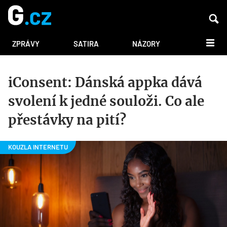
DALŠÍ
ZPRÁVY
SATIRA
NÁZORY
iConsent: Dánská appka dává
svolení k jedné souloži. Co ale
přestávky na pití?