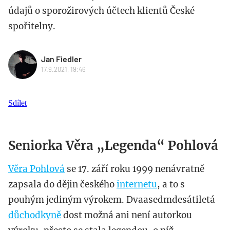
údajů o sporožirových účtech klientů České
spořitelny.
Jan Fiedler
17.9.2021, 19:46
Sdílet
Seniorka Věra „Legenda“ Pohlová
Věra Pohlová
se 17. září roku 1999 nenávratně
zapsala do dějin českého
internetu
, a to s
pouhým jediným výrokem. Dvaasedmdesátiletá
důchodkyně
dost možná ani není autorkou