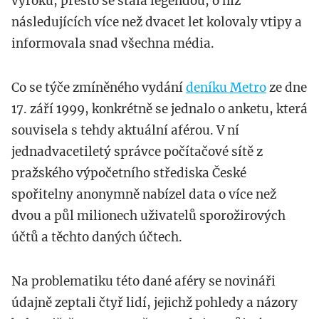
výroku, přesto se stala legendou, o níž
následujících více než dvacet let kolovaly vtipy a
informovala snad všechna média.
Co se týče zmíněného vydání
deníku Metro
ze dne
17. září 1999, konkrétně se jednalo o anketu, která
souvisela s tehdy aktuální aférou. V ní
jednadvacetiletý správce počítačové sítě z
pražského výpočetního střediska České
spořitelny anonymně nabízel data o více než
dvou a půl milionech uživatelů sporožirových
účtů a těchto daných účtech.
Na problematiku této dané aféry se novináři
údajně zeptali čtyř lidí, jejichž pohledy a názory