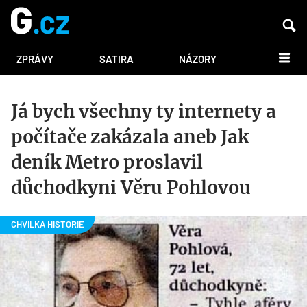
DALŠÍ
ZPRÁVY
SATIRA
NÁZORY
Já bych všechny ty internety a
počítače zakázala aneb Jak
deník Metro proslavil
důchodkyni Věru Pohlovou