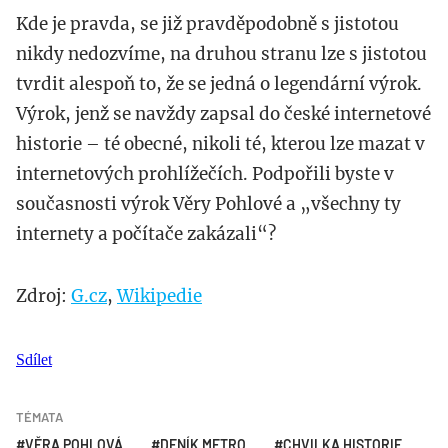
Kde je pravda, se již pravděpodobně s jistotou
nikdy nedozvíme, na druhou stranu lze s jistotou
tvrdit alespoň to, že se jedná o legendární výrok.
Výrok, jenž se navždy zapsal do české internetové
historie – té obecné, nikoli té, kterou lze mazat v
internetových prohlížečích. Podpořili byste v
současnosti výrok Věry Pohlové a „všechny ty
internety a počítače zakázali“?
Zdroj:
G.cz
,
Wikipedie
Sdílet
TÉMATA
VĚRA POHLOVÁ
DENÍK METRO
CHVILKA HISTORIE