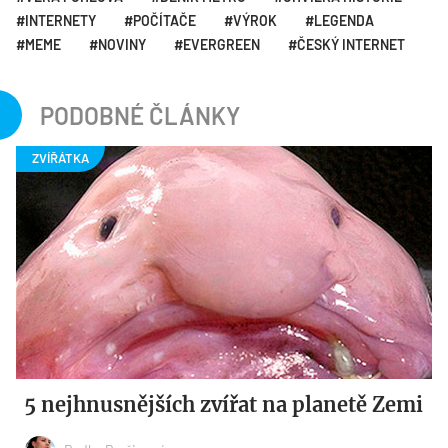
INTERNETY
POČÍTAČE
VÝROK
LEGENDA
MEME
NOVINY
EVERGREEN
ČESKÝ INTERNET
PODOBNÉ ČLÁNKY
5 nejhnusnějších zvířat na planetě Zemi