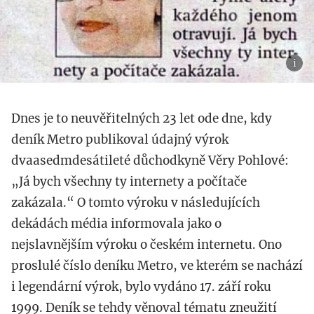
Dnes je to neuvěřitelných 23 let ode dne, kdy
deník Metro publikoval údajný výrok
dvaasedmdesátileté důchodkyně Věry Pohlové:
„Já bych všechny ty internety a počítače
zakázala.“ O tomto výroku v následujících
dekádách média informovala jako o
nejslavnějším výroku o českém internetu. Ono
proslulé číslo deníku Metro, ve kterém se nachází
i legendární výrok, bylo vydáno 17. září roku
1999. Deník se tehdy věnoval tématu zneužití