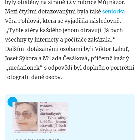
byly otištěny na straně 12 v rubrice Můj názor.
Mezi čtyřmi dotazovanými byla také
seniorka
Věra Pohlová, která se vyjádřila následovně:
„Tyhle aféry každého jenom otravují. Já bych
všechny ty internety a počítače zakázala.“
Dalšími dotázanými osobami byli Viktor Labuť,
Josef Sýkora a Milada Česáková, přičemž každý
„medailonek“ s odpovědí byl doplněn o portrétní
fotografii dané osoby.