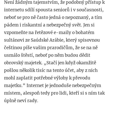
Není žádným tajemstvím, že podobný přístup k
internetu sdílí spousta seniorů i v současnosti,
neboť se pro ně často jedná o nepoznaný, a tím
pádem i riskantní a nebezpečný svět. Jen si
vzpomeňte na řetězové e-maily o bohatém
sultánovi ze Saúdské Arábie, který spisovnou
češtinou píše vašim prarodičům, že se na ně
usmálo štěstí, neboť po něm budou dědit
obrovský majetek. „Stačí jen když okamžitě
pošlou několik tisíc na tento účet, aby z nich
mohl zaplatit potřebné výlohy k převodu
majetku.“ Internet je jednoduše nebezpečným
místem, alespoň tedy pro lidi, kteří si s ním tak
úplně neví rady.