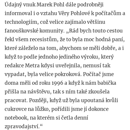
Údajný vnuk Marek Pohl dále podrobněji
informoval i o vztahu Věry Pohlové k počítačům a
technologiím, což velice zajímalo většinu
fanouškovské komunity. „Rád bych touto cestou
řekl všem recesistům, že to byla moc hodná paní,
které záleželo na tom, abychom se měli dobře, a i
když to podle jednoho jediného výroku, který
redakce Metra kdysi uveřejnila, nemusí tak
vypadat, byla velice pokroková. Počítač jsme
doma měli od roku 1996 a když k nám babička
přišla na návštěvu, tak s ním také zkoušela
pracovat. Později, když už byla upoutaná kvůli
cukrovce na lůžko, pořídili jsme jí dokonce
notebook, na kterém si četla denní
zpravodajství.“