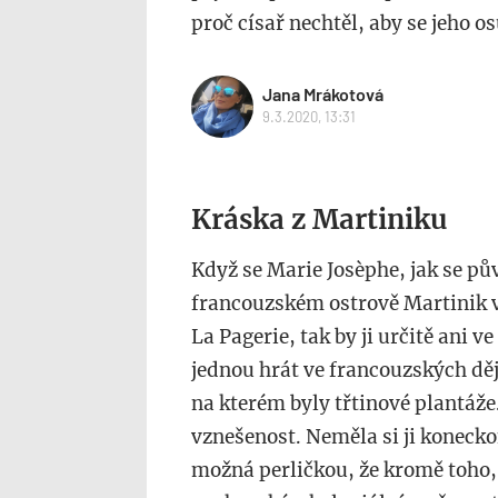
proč císař nechtěl, aby se jeho 
Jana Mrákotová
9.3.2020, 13:31
Kráska z Martiniku
Když se Marie Josèphe, jak se p
francouzském ostrově Martinik v
La Pagerie, tak by ji určitě ani v
jednou hrát ve francouzských dě
na kterém byly třtinové plantáže.
vznešenost. Neměla si ji koneckon
možná perličkou, že kromě toho, 