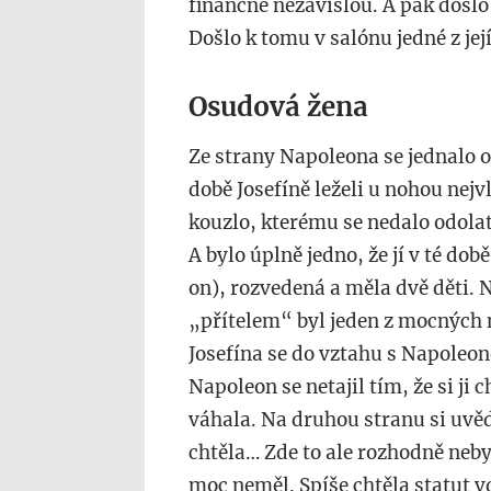
finančně nezávislou. A pak došlo
Došlo k tomu v salónu jedné z jej
Osudová žena
Ze strany Napoleona se jednalo o
době Josefíně leželi u nohou nejv
kouzlo, kterému se nedalo odolat
A bylo úplně jedno, že jí v té době
on), rozvedená a měla dvě děti. N
„přítelem“ byl jeden z mocných 
Josefína se do vztahu s Napole
Napoleon se netajil tím, že si ji c
váhala. Na druhou stranu si uvěd
chtěla… Zde to ale rozhodně neb
moc neměl. Spíše chtěla statut v