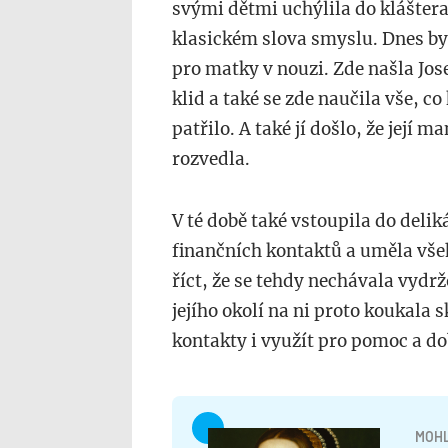
svými dětmi uchýlila do kláštera
klasickém slova smyslu. Dnes by
pro matky v nouzi. Zde našla Josef
klid a také se zde naučila vše, c
patřilo. A také jí došlo, že její 
rozvedla.
V té době také vstoupila do delik
finančních kontaktů a uměla všeh
říct, že se tehdy nechávala vydr
jejího okolí na ni proto koukala 
kontakty i využít pro pomoc a do
MOHL