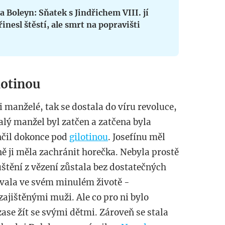
 Boleyn: Sňatek s Jindřichem VIII. jí
inesl štěstí, ale smrt na popravišti
lotinou
 manželé, tak se dostala do víru revoluce,
ývalý manžel byl zatčen a zatčena byla
nčil dokonce pod
gilotinou
. Josefínu měl
ně ji měla zachránit horečka. Nebyla prostě
štění z vězení zůstala bez dostatečných
ovala ve svém minulém životě -
ajištěnými muži. Ale co pro ni bylo
 zase žít se svými dětmi. Zároveň se stala