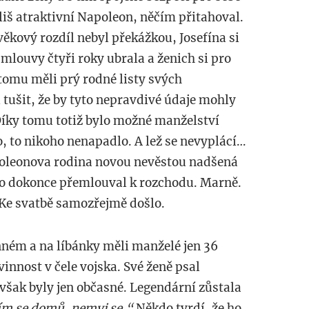
příliš atraktivní Napoleon, něčím přitahoval.
věkový rozdíl nebyl překážkou, Josefína si
mlouvy čtyři roky ubrala a ženich si pro
 tomu měli prý rodné listy svých
tušit, že by tyto nepravdivé údaje mohly
Díky tomu totiž bylo možné manželství
, to nikoho nenapadlo. A lež se nevyplácí…
poleonova rodina novou nevěstou nadšená
ho dokonce přemlouval k rozchodu. Marně.
 Ke svatbě samozřejmě došlo.
nném a na líbánky měli manželé jen 36
innost v čele vojska. Své ženě psal
 však byly jen občasné. Legendární zůstala
ím se domů, nemyj se.“
Někdo tvrdí, že ho