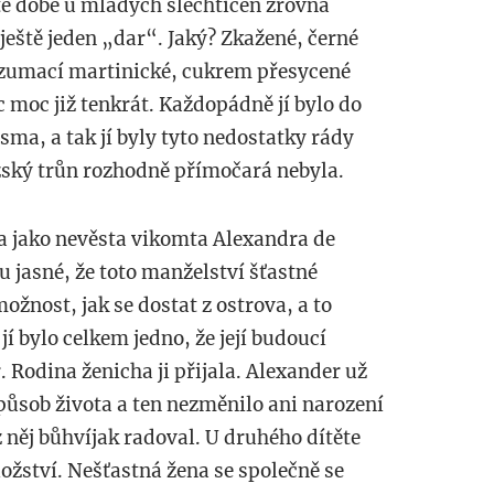
 té době u mladých šlechtičen zrovna
ještě jeden „dar“. Jaký? Zkažené, černé
nzumací martinické, cukrem přesycené
c moc již tenkrát. Každopádně jí bylo do
sma, a tak jí byly tyto nedostatky rády
zský trůn rozhodně přímočará nebyla.
a jako nevěsta vikomta Alexandra de
u jasné, že toto manželství šťastné
možnost, jak se dostat z ostrova, a to
 jí bylo celkem jedno, že její budoucí
 Rodina ženicha ji přijala. Alexander už
způsob života a ten nezměnilo ani narození
 z něj bůhvíjak radoval. U druhého dítěte
ožství. Nešťastná žena se společně se