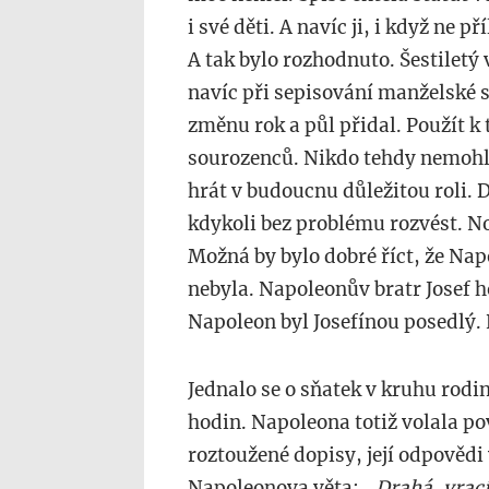
i své děti. A navíc ji, i když ne 
A tak bylo rozhodnuto. Šestiletý 
navíc při sepisování manželské s
změnu rok a půl přidal. Použít k
sourozenců. Nikdo tehdy nemohl 
hrát v budoucnu důležitou roli. 
kdykoli bez problému rozvést. No
Možná by bylo dobré říct, že Na
nebyla. Napoleonův bratr Josef 
Napoleon byl Josefínou posedlý.
Jednalo se o sňatek v kruhu rodi
hodin. Napoleona totiž volala pov
roztoužené dopisy, její odpovědi
Napoleonova věta:
„Drahá, vrac