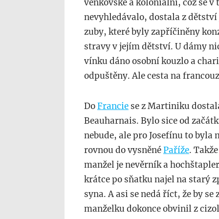
venkovské a koloniální, což se v
nevyhledávalo, dostala z dětství 
zuby, které byly zapříčiněny ko
stravy v jejím dětství. U dámy ni
vínku dáno osobní kouzlo a chari
odpuštěny. Ale cesta na francou
Do
Francie
se z Martiniku dostal
Beauharnais. Bylo sice od začátk
nebude, ale pro Josefínu to byla 
rovnou do vysněné
Paříže
. Takže
manžel je nevěrník a hochštapler.
krátce po sňatku najel na starý 
syna. A asi se nedá říct, že by se
manželku dokonce obvinil z cizol