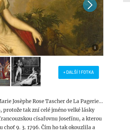
+ DALŠÍ 1 FOTKA
arie Josèphe Rose Tascher de La Pagerie...
, protože tak zní celé jméno velké lásky
francouzskou císařovnu Josefínu, a kterou
 choť 9. 3. 1796. Čím ho tak okouzlila a