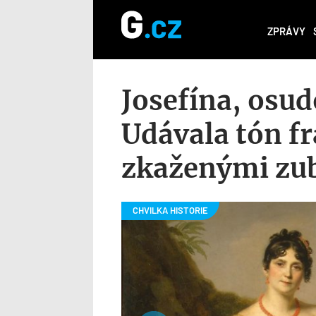
ZPRÁVY
Josefína, osu
Udávala tón f
zkaženými zu