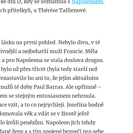
 ke dni D, kdy se seznámila s
Napoleonem
.
ích přítelkyň, u Thérèse Tallienové.
 lásku na první pohled. Nebylo divu, v té
livnější a nejbohatší muži Francie. Měla
 a pro Napoleona se stala doslova drogou.
 bylo už přes třicet (byla tedy starší než
ezastavilo ho ani to, že jejím aktuálním
mužů té doby Paul Barras. Ale upřímně –
onem se stejným entusiasmem nehrnula.
hce vzít, a to co nejrychleji. Josefína hodně
omovala věk a vdát se v životě ještě
ylo kvůli penězům. Napoleon jich tehdy
dané ženy a s tím spojené bezpečí pro sebe