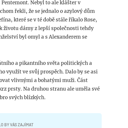
 Pentemont. Nebyl to ale klášter v
chom řekli, že se jednalo o azylový dům
ína, které se v té době stále říkalo Rose,
o k životu dámy z lepší společnosti tehdy
manželství byl omyl a s Alexanderem se
átního a pikantního světa politických a
o využít ve svůj prospěch. Dalo by se asi
žovat vlivnými a bohatými muži. Část
skrz prsty. Na druhou stranu ale uměla své
bro svých blízkých.
O BY VÁS ZAJÍMAT