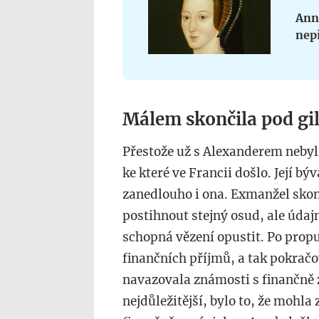
Anna
nepř
Málem skončila pod gi
Přestože už s Alexanderem nebyli
ke které ve Francii došlo. Její b
zanedlouho i ona. Exmanžel sko
postihnout stejný osud, ale údaj
schopná vězení opustit. Po propu
finančních příjmů, a tak pokrač
navazovala známosti s finančně z
nejdůležitější, bylo to, že mohla