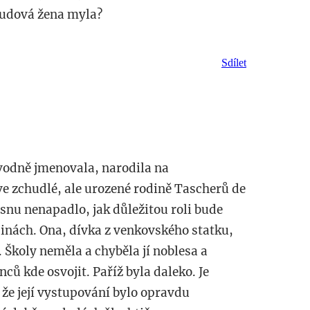
osudová žena myla?
Sdílet
ůvodně jmenovala, narodila na
e zchudlé, ale urozené rodině Tascherů de
e snu nenapadlo, jak důležitou roli bude
jinách. Ona, dívka z venkovského statku,
 Školy neměla a chyběla jí noblesa a
ců kde osvojit. Paříž byla daleko. Je
že její vystupování bylo opravdu