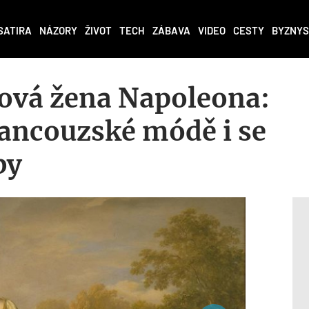
SATIRA
NÁZORY
ŽIVOT
TECH
ZÁBAVA
VIDEO
CESTY
BYZNYS
dová žena Napoleona:
rancouzské módě i se
by