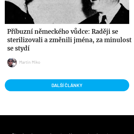
Příbuzní německého vůdce: Raději se
sterilizovali a změnili jména, za minulost
se stydí
Martin Miko
DALŠÍ ČLÁNKY