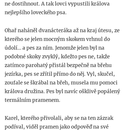
ne dostihnout. A tak lovci vypustili králova
nejlepšího loveckého psa.
Ohař naháněl dvanácteráka až na kraj útesu, ze
kterého se jelen mocným skokem vrhnul do
údolí… a pes za ním. Jenomže jelen byl na
podobné skoky zvyklý, kdežto pes ne, takže
zatímco parohatý přistál bezpečně na břehu
jezírka, pes se zřítil přímo do něj. Vyl, skučel,
zoufale se škrábal na břeh, musela mu pomoci
králova družina. Pes byl navíc ošklivě popálený
termálním pramenem.
Karel, kterého přivolali, aby se na ten zázrak
podíval, viděl pramen jako odpověď na své