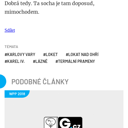
Dobrá tedy. Ta socha je tam doposud,
mimochodem.
Sdílet
TÉMATA
KARLOVY VARY
LOKET
LOKAT NAD OHŘÍ
KAREL IV.
LÁZNĚ
TERMÁLNÍ PRAMENY
PODOBNÉ ČLÁNKY