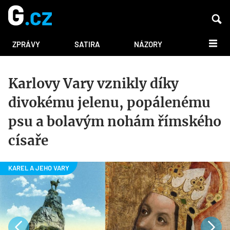
DALŠÍ
ZPRÁVY
SATIRA
NÁZORY
Karlovy Vary vznikly díky
divokému jelenu, popálenému
psu a bolavým nohám římského
císaře