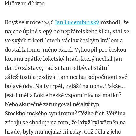
klíčovou dírkou.
Když se v roce 1346
Jan Lucemburský
rozhodl, že
najede úplně slepý do nepřátelského šiku, stal se
ve svých třiceti letech Václav českým králem a
dostal k tomu jméno Karel. Vykoupil pro českou
korunu zpátky loketský hrad, který nechal Jan
dát do zástavy, rád si tam odbýval státní
záležitosti a jezdíval tam nechat odpočinout své
bolavé údy. Na ty trpěl, zvlášť na nohy. Takže...
jestli měl z Lokte hezké vzpomínky na matku?
Nebo skutečně zafungoval nějaký typ
Stockholmského syndromu? Těžko říct. Většina
zdrojů se shoduje na tom, že když byl vězněn na
hradě, byly mu nějaké tři roky. Což dělá z jeho