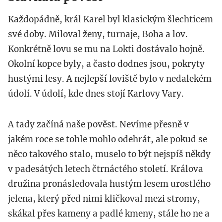
Každopádně, král Karel byl klasickým šlechticem
své doby. Miloval ženy, turnaje, Boha a lov.
Konkrétně lovu se mu na Lokti dostávalo hojně.
Okolní kopce byly, a často dodnes jsou, pokryty
hustými lesy. A nejlepší loviště bylo v nedalekém
údolí. V údolí, kde dnes stojí Karlovy Vary.
A tady začíná naše pověst. Nevíme přesně v
jakém roce se tohle mohlo odehrát, ale pokud se
něco takového stalo, muselo to být nejspíš někdy
v padesátých letech čtrnáctého století. Králova
družina pronásledovala hustým lesem urostlého
jelena, který před nimi kličkoval mezi stromy,
skákal přes kameny a padlé kmeny, stále ho ne a