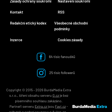
Zásady ochrany soukromí
Nastavení soukromí
Kontakt
RSS
Redakční etický kodex
Všeobecné obchodní
podmínky
Inzerce
Cookies zásady
64 tisíc fanoušků
25 tisíc followerů
Copyright © 2015 ‐ 2026 BurdaMedia Extra
s.r.o., šíření obsahu serveru
G.cz
je bez
písemného souhlasu zakázáno.
Partneři serveru
Extra.cz
jsou
Favi.cz
-
nábytek
a
sedací soupravy
a
Aukro.cz
-