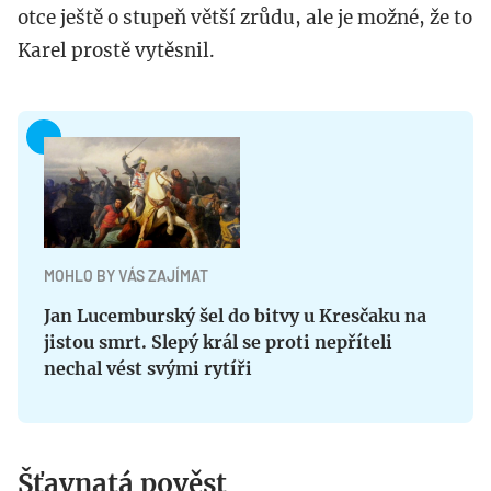
otce ještě o stupeň větší zrůdu, ale je možné, že to
Karel prostě vytěsnil.
MOHLO BY VÁS ZAJÍMAT
Jan Lucemburský šel do bitvy u Kresčaku na
jistou smrt. Slepý král se proti nepříteli
nechal vést svými rytíři
Šťavnatá pověst