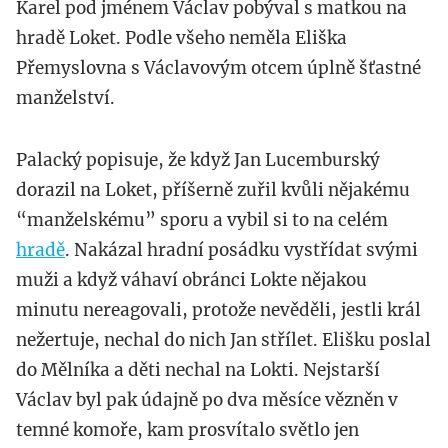
Karel pod jménem Václav pobýval s matkou na
hradě Loket. Podle všeho neměla Eliška
Přemyslovna s Václavovým otcem úplně šťastné
manželství.
Palacký popisuje, že když Jan Lucemburský
dorazil na Loket, příšerně zuřil kvůli nějakému
“manželskému” sporu a vybil si to na celém
hradě
. Nakázal hradní posádku vystřídat svými
muži a když váhaví obránci Lokte nějakou
minutu nereagovali, protože nevěděli, jestli král
nežertuje, nechal do nich Jan střílet. Elišku poslal
do Mělníka a děti nechal na Lokti. Nejstarší
Václav byl pak údajně po dva měsíce vězněn v
temné komoře, kam prosvítalo světlo jen