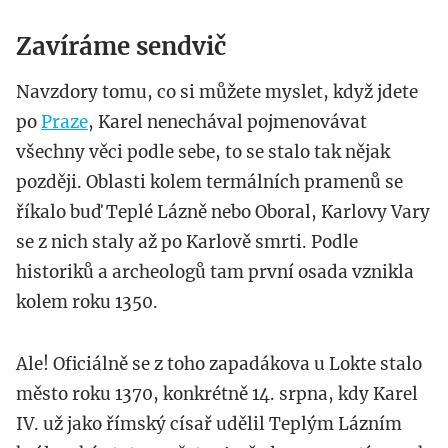
Zavíráme sendvič
Navzdory tomu, co si můžete myslet, když jdete
po
Praze
, Karel nenechával pojmenovávat
všechny věci podle sebe, to se stalo tak nějak
později. Oblasti kolem termálních pramenů se
říkalo buď Teplé Lázně nebo Oboral, Karlovy Vary
se z nich staly až po Karlově smrti. Podle
historiků a archeologů tam první osada vznikla
kolem roku 1350.
Ale! Oficiálně se z toho zapadákova u Lokte stalo
město roku 1370, konkrétně 14. srpna, kdy Karel
IV. už jako římský císař udělil Teplým Lázním