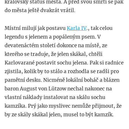
královský status města. A před svou smrtí se pak
do města ještě dvakrát vrátil.
Místní milují jak postavu
Karla IV
., tak celou
legendu s jelenem a popáleným psem. V
devatenáctém století dokonce na místě, ze
kterého se traduje, že jelen skákal, chtěli
Karlovarané postavit sochu jelena. Pak si radnice
zjistila, kolik by to stálo a rozhodla se radši pro
pamětní desku. Nicméně lokální boháč a blázen
baron August von Lützow nechal nakonec na
vlastní náklady instalovat na skálu sochu
kamzíka. Prý jako myslivec nemůže přijmout, že
by ze skály skákal jelen, musel to být kamzík.