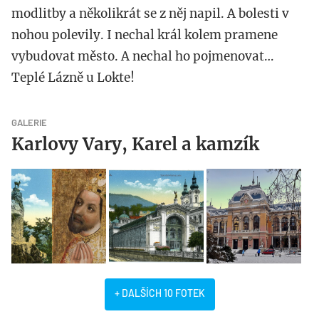
modlitby a několikrát se z něj napil. A bolesti v
nohou polevily. I nechal král kolem pramene
vybudovat město. A nechal ho pojmenovat…
Teplé Lázně u Lokte!
GALERIE
Karlovy Vary, Karel a kamzík
+ DALŠÍCH 10 FOTEK