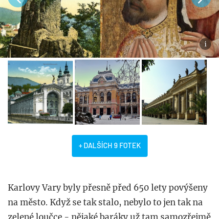
+ DALŠÍCH 9 FOTEK
Karlovy Vary byly přesně před 650 lety povýšeny
na město. Když se tak stalo, nebylo to jen tak na
zelené loučce - nějaké baráky už tam samozřejmě