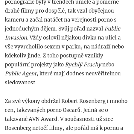
pornografie byly v trendech umělé a poměrně
drahé filmy pro dospělé, tak vzal obyčejnou
kameru a začal natáčet na veřejnosti porno s
jednoduchým dějem. Svůj pořad nazval
Public
Invasion
. Vždy oslovil nějakou dívku na ulici a
vše vyvrcholilo sexem v parku, na nádraží nebo
kdekoliv jinde. Z toho postupně vznikly
populární projekty jako
Rychlý Prachy
nebo
Public Agent
, které mají dodnes neuvěřitelnou
sledovanost.
Za své výkony obdržel Robert Rosenberg i mnoho
cen, takzvaných porno Oscarů. Jedná se o
takzvané AVN Award. V současnosti už sice
Rosenberg netočí filmy, ale pořád má k pornu a