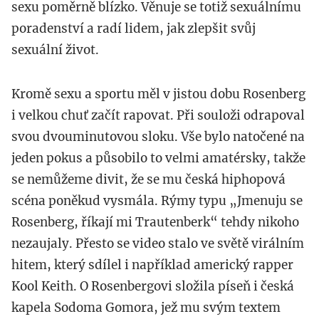
sexu poměrně blízko. Věnuje se totiž sexuálnímu
poradenství a radí lidem, jak zlepšit svůj
sexuální život.
Kromě sexu a sportu měl v jistou dobu Rosenberg
i velkou chuť začít rapovat. Při souloži odrapoval
svou dvouminutovou sloku. Vše bylo natočené na
jeden pokus a působilo to velmi amatérsky, takže
se nemůžeme divit, že se mu česká hiphopová
scéna poněkud vysmála. Rýmy typu „Jmenuju se
Rosenberg, říkají mi Trautenberk“ tehdy nikoho
nezaujaly. Přesto se video stalo ve světě virálním
hitem, který sdílel i například americký rapper
Kool Keith. O Rosenbergovi složila píseň i česká
kapela Sodoma Gomora, jež mu svým textem