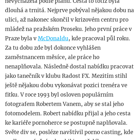
nevycházela podle plánu. Cesta to totiž byla
dlouhá a trnitá. Nejprve pobýval nějakou dobu na
ulici, až nakonec skončil v krizovém centru pro
mládež na pražském Proseku. Jeho první práce v
Praze byla v
McDonaldu
, kde pracoval půl roku.
Za tu dobu zde byl dokonce vyhlášen
zaměstnancem měsíce, ale práce ho
nenaplňovala. Následně dostal nabídku pracovat
jako tanečník v klubu Radost FX. Mezitím stihl
ještě nějakou dobu vykonávat pozici trenéra ve
fitku. V roce 1993 byl osloven populárním
fotografem Robertem Vanem, aby se stal jeho
fotomodelem. Robert nabídku přijal a jeho cesta
ke kariéře pornoherce se postupně naplňovala.
Světe div se, posléze navštívil porno casting, kde