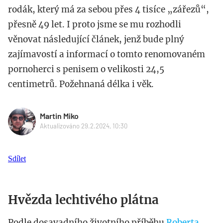
rodák, který má za sebou přes 4 tisíce „zářezů“,
přesně 49 let.
I proto jsme se mu rozhodli
věnovat následující článek, jenž bude plný
zajímavostí a informací o tomto renomovaném
pornoherci s penisem o velikosti 24,5
centimetrů. Požehnaná délka i věk.
Martin Miko
Aktualizováno 29.2.2024, 10:30
Sdílet
Hvězda lechtivého plátna
Podle dosavadního životního příběhu
Roberta