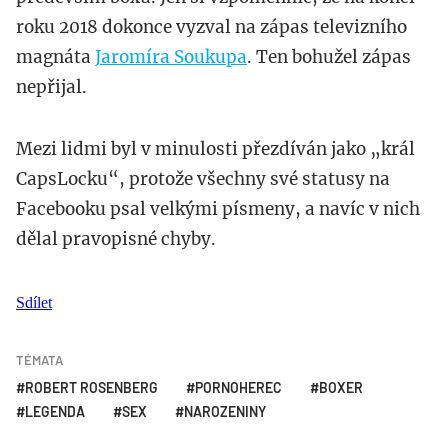
roku 2018 dokonce vyzval na zápas televizního
magnáta
Jaromíra Soukupa
. Ten bohužel zápas
nepřijal.
Mezi lidmi byl v minulosti přezdíván jako „král
CapsLocku“, protože všechny své statusy na
Facebooku psal velkými písmeny, a navíc v nich
dělal pravopisné chyby.
Sdílet
TÉMATA
ROBERT ROSENBERG
PORNOHEREC
BOXER
LEGENDA
SEX
NAROZENINY