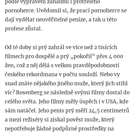
podle vyprávění zahanbil i protřelého
pornoherce. Uvědomil si, že prací pornoherce se
dají vydělat neuvěřitelné peníze, a tak u této
profese zůstal.
Od té doby si prý zahrál ve více než 2 tisících
filmech pro dospělé a prý „pokořil“ přes 4 000
žen, což z něj dělá s velkou pravděpodobností
českého rekordmana v počtu souloží. Nebo vy
snad znáte nějakého jiného muže, který jich stihl
víc? Rosenberg se následně svými filmy dostal do
celého světa. Jeho filmy měly úspěch i v USA, kde
sám natáčel. Jeho penis prý měří 24,5 centimetrů
a mezi režiséry si získal pověst muže, který
nepotřebuje žádné podpůrné prostředky na