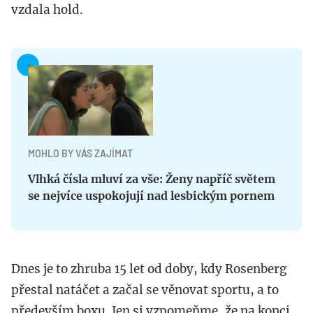
vzdala hold.
MOHLO BY VÁS ZAJÍMAT
Vlhká čísla mluví za vše: Ženy napříč světem
se nejvíce uspokojují nad lesbickým pornem
Dnes je to zhruba 15 let od doby, kdy Rosenberg
přestal natáčet a začal se věnovat sportu, a to
především boxu. Jen si vzpomeňme, že na konci