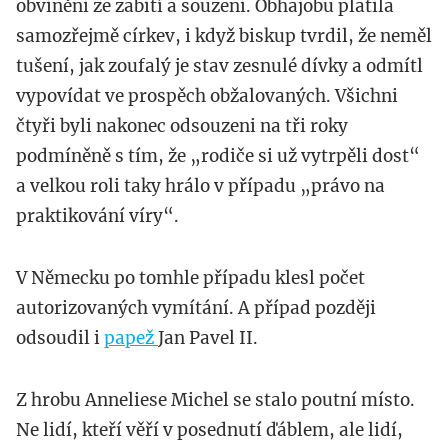
obviněni ze zabití a souzeni. Obhajobu platila
samozřejmě církev, i když biskup tvrdil, že neměl
tušení, jak zoufalý je stav zesnulé dívky a odmítl
vypovídat ve prospěch obžalovaných. Všichni
čtyři byli nakonec odsouzeni na tři roky
podmíněně s tím, že „rodiče si už vytrpěli dost“
a velkou roli taky hrálo v případu „právo na
praktikování víry“.
V Německu po tomhle případu klesl počet
autorizovaných vymítání. A případ později
odsoudil i
papež
Jan Pavel II.
Z hrobu Anneliese Michel se stalo poutní místo.
Ne lidí, kteří věří v posednutí ďáblem, ale lidí,