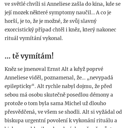
ve světlé chvíli si Anneliese zašla do kina, kde se
její mozek některé symptomy naučil… A co je
horší, je to, že je možné, že svůj slavný
exorcistický případ chtěl i kněz, který nakonec
rituál vymítání vykonal.
... tě vymítám!
Kněz se jmenoval Ernst Alt a když poprvé
Anneliese viděl, poznamenal, že… „nevypadá
epilepticky“. Alt rychle nabyl dojmu, že před
sebou má osobu skutečně posedlou démony a
protože o tom byla sama Michel už dlouho
přesvědčená, ve všem se shodli. Alt si vyžádal od
biskupa urgentní povolení k vykonání rituálu a