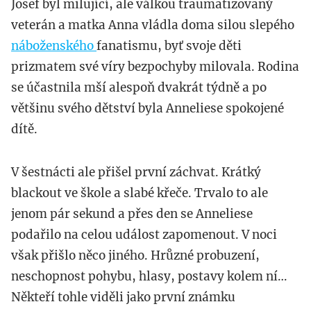
Josef byl milující, ale válkou traumatizovaný
veterán a matka Anna vládla doma silou slepého
náboženského
fanatismu, byť svoje děti
prizmatem své víry bezpochyby milovala. Rodina
se účastnila mší alespoň dvakrát týdně a po
většinu svého dětství byla Anneliese spokojené
dítě.
V šestnácti ale přišel první záchvat. Krátký
blackout ve škole a slabé křeče. Trvalo to ale
jenom pár sekund a přes den se Anneliese
podařilo na celou událost zapomenout. V noci
však přišlo něco jiného. Hrůzné probuzení,
neschopnost pohybu, hlasy, postavy kolem ní…
Někteří tohle viděli jako první známku