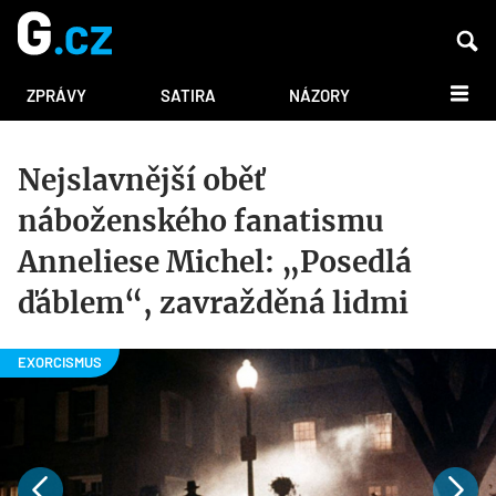
DALŠÍ
ZPRÁVY
SATIRA
NÁZORY
Nejslavnější oběť
náboženského fanatismu
Anneliese Michel: „Posedlá
ďáblem“, zavražděná lidmi