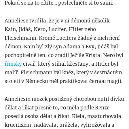
Pokud se na to cítíte… poslechněte si to sami.
Anneliese tvrdila, že je v ní démonů několik.
Kain, Jidáš, Nero, Lucifer, Hitler nebo
Fleischmann. Kromě Lucifera žádný z nich není
démon. Kain byl zlý syn Adama a Evy, Jidáš byl
pochopitelně ten, co zradil Ježíše Krista, Nero byl
římský
císař, který stíhal křesťany, a Hitler byl
malíř. Fleischmann byl kněz, který v šestnáctém
století v Německu měl praktikovat černou magii.
Anneliesin mozek postižený chorobou nutil dívku
dělat a říkat přesně to, co měla podle Renze
posedlá osoba dělat a říkat. Klela, masturbovala
krucifixem, nadávala, urážela, vyhrožovala a