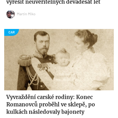
vyřešit neuvěřitelných devadesát let
Martin Miko
Vyvraždění carské rodiny: Konec
Romanovců proběhl ve sklepě, po
kulkách následovaly bajonety