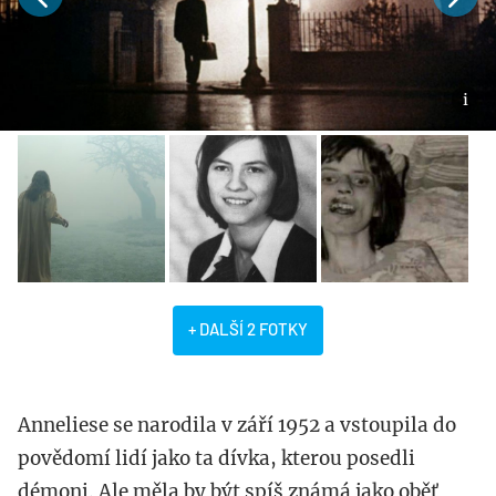
+ DALŠÍ 2 FOTKY
Anneliese se narodila v září 1952 a vstoupila do
povědomí lidí jako ta dívka, kterou posedli
démoni. Ale měla by být spíš známá jako oběť