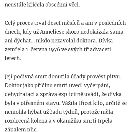
neustále křičela obscénní věci.
Celý proces trval deset měsíců a ani v posledních
dnech, kdy už Anneliese skoro nedokázala sama
ani dýchat… nikdo nezavolal doktora. Dívka
zemřela 1. června 1976 ve svých třiadvaceti
letech.
Její podivná smrt donutila úřady provést pitvu.
Doktor jako příčinu smrti uvedl vyčerpání,
dehydrataci a zpráva explicitně uvádí, že dívka
byla v otřesném stavu. Vážila třicet kilo, určitě se
nemohla hýbat už řadu týdnů, protože měla
rozdrcená kolena a v okamžiku smrti trpěla
zápalem plic.