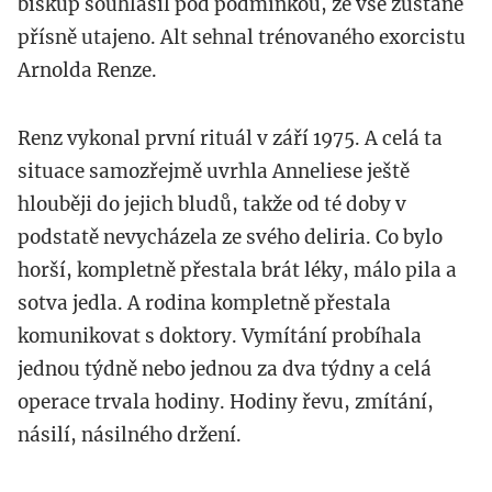
biskup souhlasil pod podmínkou, že vše zůstane
přísně utajeno. Alt sehnal trénovaného exorcistu
Arnolda Renze.
Renz vykonal první rituál v září 1975. A celá ta
situace samozřejmě uvrhla Anneliese ještě
hlouběji do jejich bludů, takže od té doby v
podstatě nevycházela ze svého deliria. Co bylo
horší, kompletně přestala brát léky, málo pila a
sotva jedla. A rodina kompletně přestala
komunikovat s doktory. Vymítání probíhala
jednou týdně nebo jednou za dva týdny a celá
operace trvala hodiny. Hodiny řevu, zmítání,
násilí, násilného držení.