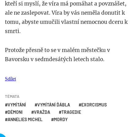
kteří si myslí, že víra má pomáhat a povznášet,
ale ne zaslepovat. Víra by vás neměla donutit k
tomu, abyste umučili vlastní nemocnou dceru k
smrti.
Protože přesně to se v malém městečku v
Bavorsku v sedmdesátých letech stalo.
Sdílet
TÉMATA
VYMÍTÁNÍ
VYMÍTÁNÍ ĎÁBLA
EXORCISMUS
DÉMONI
VRAŽDA
TRAGEDIE
ANNELIES MICHEL
MORDY