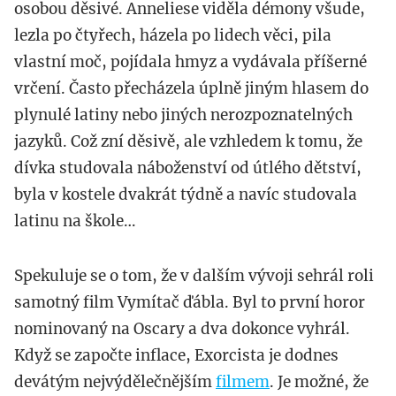
osobou děsivé. Anneliese viděla démony všude,
lezla po čtyřech, házela po lidech věci, pila
vlastní moč, pojídala hmyz a vydávala příšerné
vrčení. Často přecházela úplně jiným hlasem do
plynulé latiny nebo jiných nerozpoznatelných
jazyků. Což zní děsivě, ale vzhledem k tomu, že
dívka studovala náboženství od útlého dětství,
byla v kostele dvakrát týdně a navíc studovala
latinu na škole…
Spekuluje se o tom, že v dalším vývoji sehrál roli
samotný film Vymítač ďábla. Byl to první horor
nominovaný na Oscary a dva dokonce vyhrál.
Když se započte inflace, Exorcista je dodnes
devátým nejvýdělečnějším
filmem
. Je možné, že