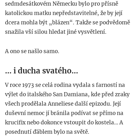
sedmdesátkovém Německu bylo pro přísně
katolickou matku nepředstavitelné, že by její
dcera mohla být „blázen“. Takže se podvědomě
snažila vší silou hledat jiné vysvětlení.
A ono se našlo samo.
... i ducha svatého...
V roce 1973 se celá rodina vydala s farností na
výlet do italského San Damiana, kde před zraky
všech prodělala Anneliese další epizodu. Její
duševní nemoc jí bránila podívat se přímo na
krucifix nebo dokonce vstoupit do kostela… A
posednutí ďáblem bylo na světě.