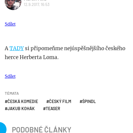
12.9.2017, 16:53
Sdílet
A
TADY
si připomeňme nejúspěšnějšího českého
herce Herberta Loma.
Sdílet
TÉMATA
ČESKÁ KOMEDIE
ČESKÝ FILM
ŠPINDL
JAKUB KOHÁK
TEASER
PODOBNÉ ČLÁNKY