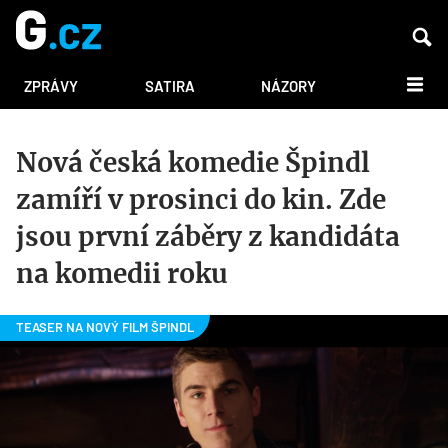
DALŠÍ
ZPRÁVY
SATIRA
NÁZORY
Nová česká komedie Špindl
zamíří v prosinci do kin. Zde
jsou první záběry z kandidáta
na komedii roku