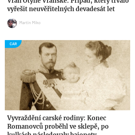
Vrah Otýlie Vranské: Případ, který trvalo
vyřešit neuvěřitelných devadesát let
Martin Miko
Vyvraždění carské rodiny: Konec
Romanovců proběhl ve sklepě, po
kulkách následovaly bajonety