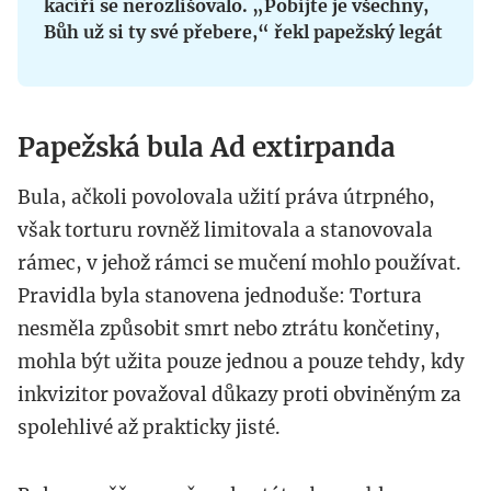
kacíři se nerozlišovalo. „Pobijte je všechny,
Bůh už si ty své přebere,“ řekl papežský legát
Papežská bula Ad extirpanda
Bula, ačkoli povolovala užití práva útrpného,
však torturu rovněž limitovala a stanovovala
rámec, v jehož rámci se mučení mohlo používat.
Pravidla byla stanovena jednoduše: Tortura
nesměla způsobit smrt nebo ztrátu končetiny,
mohla být užita pouze jednou a pouze tehdy, kdy
inkvizitor považoval důkazy proti obviněným za
spolehlivé až prakticky jisté.