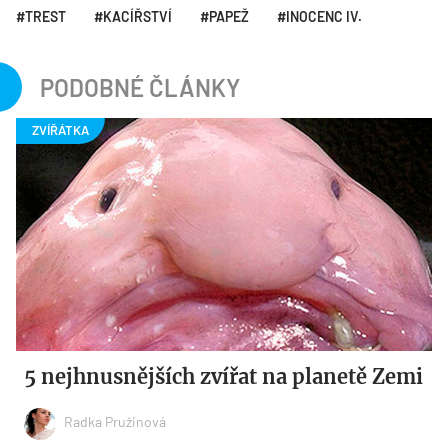
TREST
KACÍŘSTVÍ
PAPEŽ
INOCENC IV.
PODOBNÉ ČLÁNKY
5 nejhnusnějších zvířat na planetě Zemi
Radka Pružinová