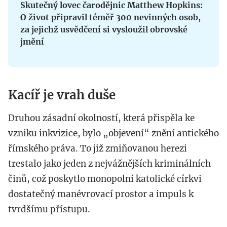
Skutečný lovec čarodějnic Matthew Hopkins:
O život připravil téměř 300 nevinných osob,
za jejichž usvědčení si vysloužil obrovské
jmění
Kacíř je vrah duše
Druhou zásadní okolností, která přispěla ke
vzniku inkvizice, bylo „objevení“ znění antického
římského práva. To již zmiňovanou herezi
trestalo jako jeden z nejvážnějších kriminálních
činů, což poskytlo monopolní katolické církvi
dostatečný manévrovací prostor a impuls k
tvrdšímu přístupu.