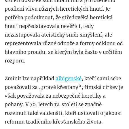
století došlo ke kontinuálnímu a přirozenému
posílení vlivu různých heretických hnutí. Je
potřeba podotknout, že středověká heretická
hnutí nepředstavovala nevěřící, tedy
nezastupovala ateistický směr smýšlení, ale
reprezentovala různé odnože a formy odklonu od
hlavního proudu, se kterým byla často v určitém
rozporu.
Zmínit lze například
albigenské
, kteří sami sebe
považovali za „pravé křesťany“, římská církev je
však považovala za nebezpečné heretiky a
pohany. V 70. letech 12. století se značně
rozvinuli také valdenští, kteří usilovali o jakousi
reformu tradičního křesťanského života.