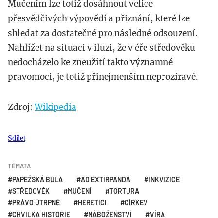
Mučením lze totiž dosáhnout velice
přesvědčivých výpovědí a přiznání, které lze
shledat za dostatečné pro následné odsouzení.
Nahlížet na situaci v iluzi, že v éře středověku
nedocházelo ke zneužití takto významné
pravomoci, je totiž přinejmenším neprozíravé.
Zdroj:
Wikipedia
Sdílet
TÉMATA
PAPEŽSKÁ BULA
AD EXTIRPANDA
INKVIZICE
STŘEDOVĚK
MUČENÍ
TORTURA
PRÁVO ÚTRPNÉ
HERETICI
CÍRKEV
CHVILKA HISTORIE
NÁBOŽENSTVÍ
VÍRA