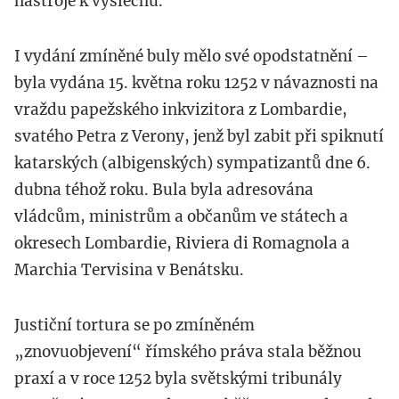
nástroje k výslechu.
I vydání zmíněné buly mělo své opodstatnění –
byla vydána 15. května roku 1252 v návaznosti na
vraždu papežského inkvizitora z Lombardie,
svatého Petra z Verony, jenž byl zabit při spiknutí
katarských (albigenských) sympatizantů dne 6.
dubna téhož roku. Bula byla adresována
vládcům, ministrům a občanům ve státech a
okresech Lombardie, Riviera di Romagnola a
Marchia Tervisina v Benátsku.
Justiční tortura se po zmíněném
„znovuobjevení“ římského práva stala běžnou
praxí a v roce 1252 byla světskými tribunály