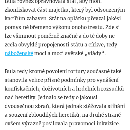
Bula rovněž opravňovala stát, aby mohl
zkonfiskovat část majetku, který byl odsouzeným
kacířům zabaven. Stát na oplátku převzal jakési
pomyslné břemeno výkonu onoho trestu. Zde si
lze všimnout poměrně značné a do té doby ne
zcela obvyklé propojenosti státu a církve, tedy
náboženské
moci a moci světské „vlády“.
Bula tedy kromě povolení tortury současně také
stanovila velice přísné podmínky pro vynášení
konfiskačních, doživotních a hrdelních rozsudků
nad heretiky. Jednalo se tedy o jakousi
dvousečnou zbraň, která jednak ztěžovala stíhání
a souzení zbloudilých heretiků, na druhé straně
ovšem výrazně posilovala pravomoci inkvizice.