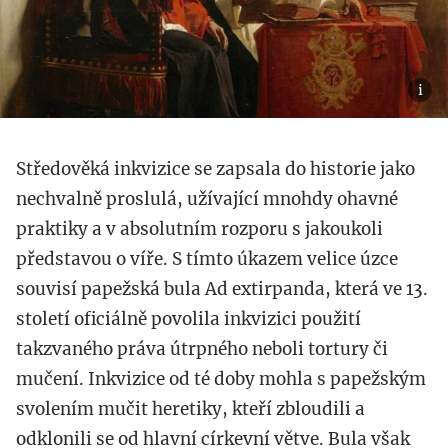
Středověká inkvizice se zapsala do historie jako
nechvalně proslulá, užívající mnohdy ohavné
praktiky a v absolutním rozporu s jakoukoli
představou o víře. S tímto úkazem velice úzce
souvisí papežská bula Ad extirpanda, která ve 13.
století oficiálně povolila inkvizici použití
takzvaného práva útrpného neboli tortury či
mučení. Inkvizice od té doby mohla s papežským
svolením mučit heretiky, kteří zbloudili a
odklonili se od hlavní církevní větve. Bula však