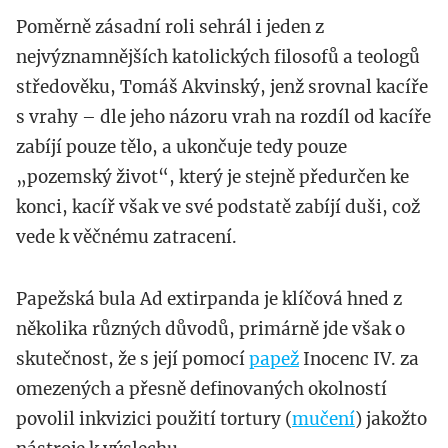
Poměrně zásadní roli sehrál i jeden z
nejvýznamnějších katolických filosofů a teologů
středověku, Tomáš Akvinský, jenž srovnal kacíře
s vrahy – dle jeho názoru vrah na rozdíl od kacíře
zabíjí pouze tělo, a ukončuje tedy pouze
„pozemský život“, který je stejně předurčen ke
konci, kacíř však ve své podstatě zabíjí duši, což
vede k věčnému zatracení.
Papežská bula Ad extirpanda je klíčová hned z
několika různých důvodů, primárně jde však o
skutečnost, že s její pomocí
papež
Inocenc IV. za
omezených a přesně definovaných okolností
povolil inkvizici použití tortury (
mučení
) jakožto