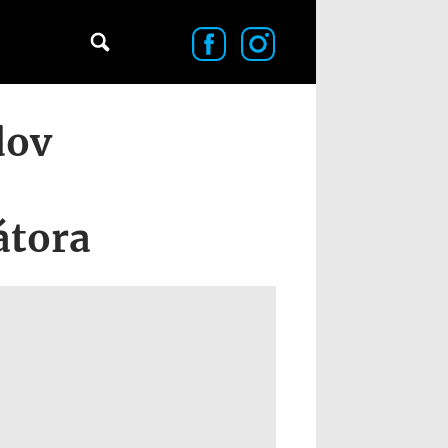
dov
átora