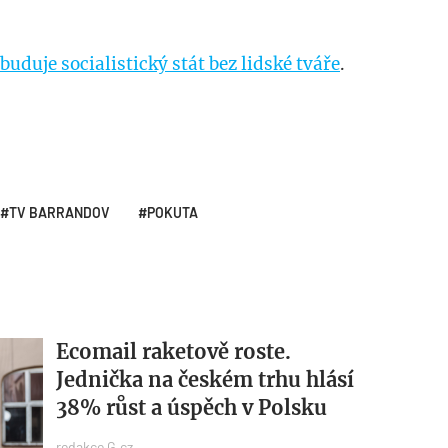
buduje socialistický stát bez lidské tváře
.
TV BARRANDOV
POKUTA
Ecomail raketově roste.
Jednička na českém trhu hlásí
38% růst a úspěch v Polsku
redakce G.cz