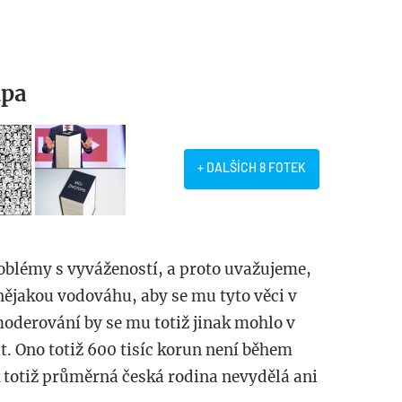
upa
+ DALŠÍCH 8 FOTEK
oblémy s vyvážeností, a proto uvažujeme,
nějakou vodováhu, aby se mu tyto věci v
moderování by se mu totiž jinak mohlo v
t. Ono totiž 600 tisíc korun není během
k totiž průměrná česká rodina nevydělá ani