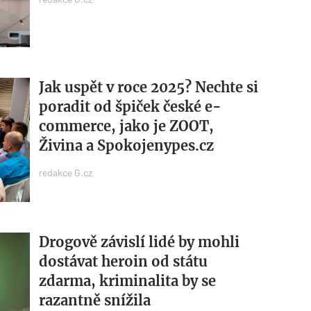
Jak uspět v roce 2025? Nechte si
poradit od špiček české e-
commerce, jako je ZOOT,
Živina a Spokojenypes.cz
redakce G.cz
Drogově závislí lidé by mohli
dostávat heroin od státu
zdarma, kriminalita by se
razantně snížila