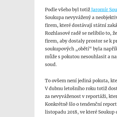
Podle všeho byl totiž
Jaromír So
Soukupa nevyvážený a neobjektiv
firem, které dostávají státní zak
Rozhlasové radě se nelíbilo to, 
firem, aby dostaly prostor se k p
soukupových „obětí“ byla napřík
může s pokutou nesouhlasit a na
soud.
To ovšem není jediná pokuta, kt
V dubnu letošního roku totiž dost
za nevyváženost v reportáži, kte
Konkrétně šlo o tendenční repor
listopadu 2018, ve které Soukup o