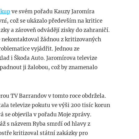
ukup
ve svém pořadu Kauzy Jaromíra
ní, což se ukázalo především na kritice
ázky a zároveň odvádějí zisky do zahraničí.
že nekontaktoval žádnou z kritizovaných
roblematice vyjádřit. Jednou ze
lad i Škoda Auto. Jaromírova televize
padnout ji žalobou, což by znamenalo
erou TV Barrandov v tomto roce obdržela.
ala televize pokutu ve výši 200 tisíc korun
rá se objevila v pořadu Moje zprávy.
táž s názvem Ryba smrdí od hlavy z
stře kritizoval státní zakázky pro