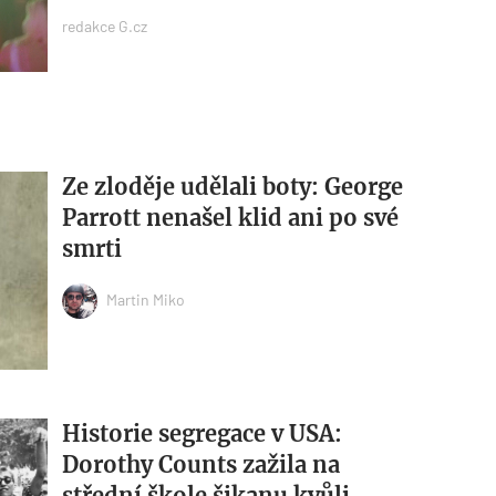
redakce G.cz
Ze zloděje udělali boty: George
Parrott nenašel klid ani po své
smrti
Martin Miko
Historie segregace v USA:
Dorothy Counts zažila na
střední škole šikanu kvůli