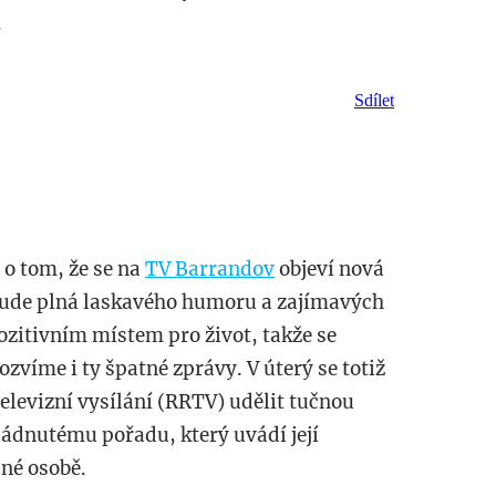
.
Sdílet
 o tom, že se na
TV Barrandov
objeví nová
 bude plná laskavého humoru a zajímavých
pozitivním místem pro život, takže se
zvíme i ty špatné zprávy. V úterý se totiž
elevizní vysílání (RRTV) udělit tučnou
ádnutému pořadu, který uvádí její
dné osobě.