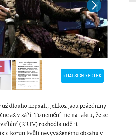
+ DALŠÍCH 7 FOTEK
 už dlouho nepsali, jelikož jsou prázdniny
ne až v září. To nemění nic na faktu, že se
vysílání (RRTV) rozhodla udělit
tisíc korun kvůli nevyváženému obsahu v