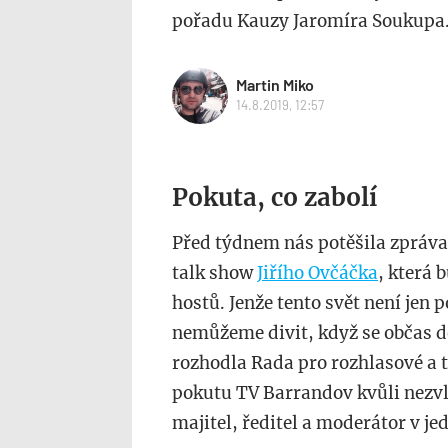
pořadu Kauzy Jaromíra Soukupa
Martin Miko
14.8.2019, 12:57
Pokuta, co zabolí
Před týdnem nás potěšila zpráva
talk show
Jiřího Ovčáčka
, která
hostů. Jenže tento svět není jen 
nemůžeme divit, když se občas do
rozhodla Rada pro rozhlasové a t
pokutu TV Barrandov kvůli nezvl
majitel, ředitel a moderátor v je