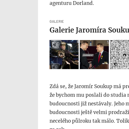
agenturu Dorland.
GALERIE
Galerie Jaromíra Souk
Zdá se, že Jaromír Soukup má pr
že bychom mu poslali do studia 
budoucnosti již nestávaly. Jeho 
budoucnosti ještě velmi prodraži
necelého půlroku tak málo. Toli