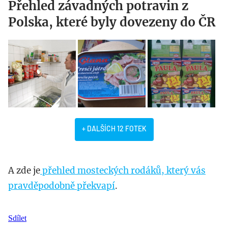
Přehled závadných potravin z
Polska, které byly dovezeny do ČR
+ DALŠÍCH 12 FOTEK
A zde je
přehled mosteckých rodáků, který vás
pravděpodobně překvapí
.
Sdílet