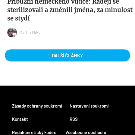
Příbuzní německého vůdce: Raději se
sterilizovali a změnili jména, za minulost
se stydí
Martin Miko
DALŠÍ ČLÁNKY
Zásady ochrany soukromí
Nastavení soukromí
Kontakt
RSS
Redakční etický kodex
Všeobecné obchodní