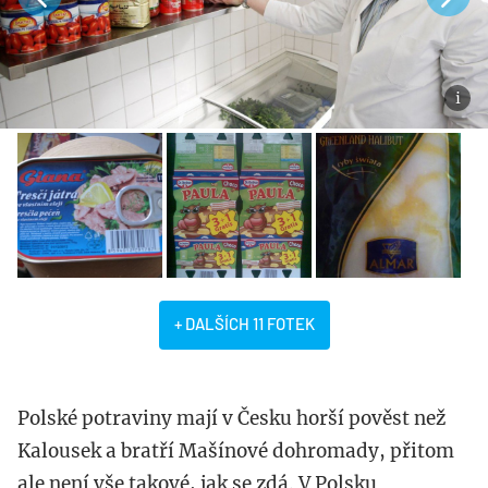
+ DALŠÍCH 11 FOTEK
Polské potraviny mají v Česku horší pověst než
Kalousek a bratří Mašínové dohromady, přitom
ale není vše takové, jak se zdá. V Polsku