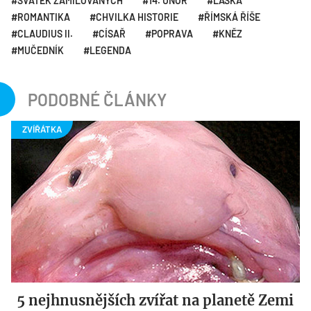
SVÁTEK ZAMILOVANÝCH
14. ÚNOR
LÁSKA
ROMANTIKA
CHVILKA HISTORIE
ŘÍMSKÁ ŘÍŠE
CLAUDIUS II.
CÍSAŘ
POPRAVA
KNĚZ
MUČEDNÍK
LEGENDA
PODOBNÉ ČLÁNKY
5 nejhnusnějších zvířat na planetě Zemi