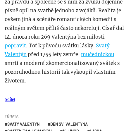
za pravdu a společně se s ním za zvuku dojemné
písně opil na svatbě jednoho z vojáků. Realita je
ovšem jiná a scénáře romantických komedií s
reálným světem příliš často nekorelují. Císař dal
14. února roku 269 Valentýna bez milosti
popravit
. Toť k původu svátku lásky.
Svatý
Valentýn
před 1755 lety zemřel
mučednickou
smrtí a moderní zkomercionalizovaný svátek s
pozoruhodnou historií tak vykoupil vlastním
životem.
Sdílet
TÉMATA
SVATÝ VALENTÝN
DEN SV. VALENTÝNA