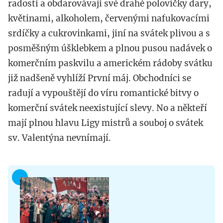
radostí a obdarovávají své drahé polovičky dary,
květinami, alkoholem, červenými nafukovacími
srdíčky a cukrovinkami, jiní na svátek plivou a s
posměšným úšklebkem a plnou pusou nadávek o
komerčním paskvilu a americkém rádoby svátku
již nadšeně vyhlíží První máj. Obchodníci se
radují a vypouštějí do víru romantické bitvy o
komerční svátek neexistující slevy. No a někteří
mají plnou hlavu Ligy mistrů a souboj o svátek
sv. Valentýna nevnímají.