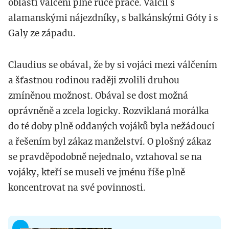
oblasti válčení plné ruce práce. Válčil s
alamanskými nájezdníky, s balkánskými Góty i s
Galy ze západu.
Claudius se obával, že by si vojáci mezi válčením
a šťastnou rodinou raději zvolili druhou
zmíněnou možnost. Obával se dost možná
oprávněně a zcela logicky. Rozviklaná morálka
do té doby plně oddaných vojáků byla nežádoucí
a řešením byl zákaz manželství. O plošný zákaz
se pravděpodobně nejednalo, vztahoval se na
vojáky, kteří se museli ve jménu říše plně
koncentrovat na své povinnosti.