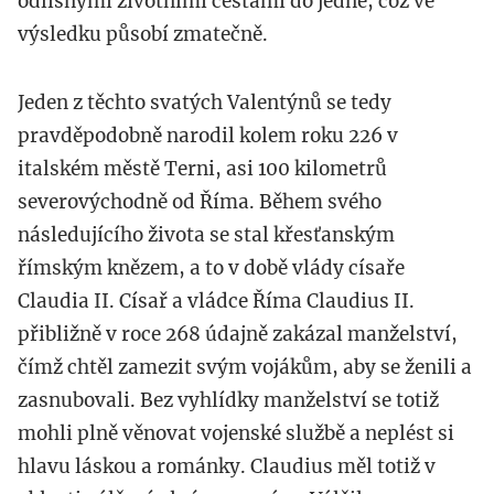
odlišnými životními cestami do jedné, což ve
výsledku působí zmatečně.
Jeden z těchto svatých Valentýnů se tedy
pravděpodobně narodil kolem roku 226 v
italském městě Terni, asi 100 kilometrů
severovýchodně od Říma. Během svého
následujícího života se stal křesťanským
římským knězem, a to v době vlády císaře
Claudia II. Císař a vládce Říma Claudius II.
přibližně v roce 268 údajně zakázal manželství,
čímž chtěl zamezit svým vojákům, aby se ženili a
zasnubovali. Bez vyhlídky manželství se totiž
mohli plně věnovat vojenské službě a neplést si
hlavu láskou a románky. Claudius měl totiž v