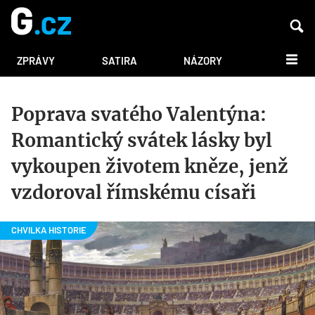
DALŠÍ
ZPRÁVY
SATIRA
NÁZORY
Poprava svatého Valentýna:
Romantický svátek lásky byl
vykoupen životem kněze, jenž
vzdoroval římskému císaři