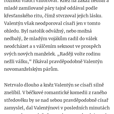
rozhodl vládci vzdorovat. Kněz na zákaz nedbal a
mladé zamilované páry tajně oddával podle
křesťanského ritu, čímž stvrzoval jejich lásku.
Valentýn však neodporoval císaři jen v tomto
ohledu. Byl natolik odvážný, nebo možná
nedbalý, že mladým vojákům radil do válek
neodcházet a s válčením seknout ve prospěch
svých nových manželek. „Raději volte rodinu
nežli válku,“ říkával pravděpodobně Valentýn
novomanželským párům.
Netrvalo dlouho a kněz Valentýn se císaři silně
znelíbil. V béčkové romantické komedii z raného
středověku by se nad sebou pravděpodobně císař
zamyslel, dal Valentýnovi v posledních minutách