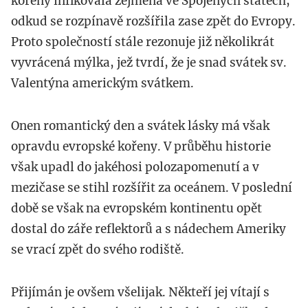
kořeny infikovala zejména ve Spojených státech,
odkud se rozpínavě rozšířila zase zpět do Evropy.
Proto společností stále rezonuje již několikrát
vyvrácená mýlka, jež tvrdí, že je snad svátek sv.
Valentýna americkým svátkem.
Onen romantický den a svátek lásky má však
opravdu evropské kořeny. V průběhu historie
však upadl do jakéhosi polozapomenutí a v
mezičase se stihl rozšířit za oceánem. V poslední
době se však na evropském kontinentu opět
dostal do záře reflektorů a s nádechem Ameriky
se vrací zpět do svého rodiště.
Přijímán je ovšem všelijak. Někteří jej vítají s