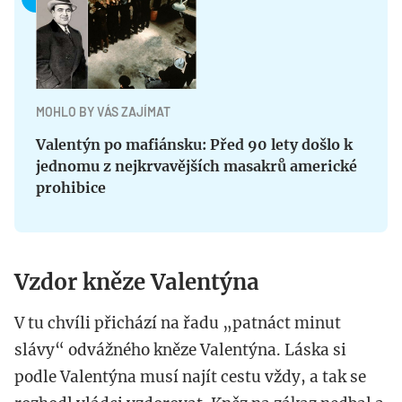
MOHLO BY VÁS ZAJÍMAT
Valentýn po mafiánsku: Před 90 lety došlo k
jednomu z nejkrvavějších masakrů americké
prohibice
Vzdor kněze Valentýna
V tu chvíli přichází na řadu „patnáct minut
slávy“ odvážného kněze Valentýna. Láska si
podle Valentýna musí najít cestu vždy, a tak se