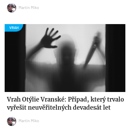
Martin Miko
Vrah Otýlie Vranské: Případ, který trvalo
vyřešit neuvěřitelných devadesát let
Martin Miko