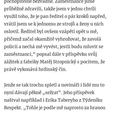
pochopitelně bezvadné. Zaměstnance jsme
průběžně zdravili, takže jsem v jednu chvíli
využil toho, že je pan ředitel o pár kroků napřed,
vrátil jsem se k jednomu ze strojů a ženy u nich
oslovil. Ředitel byl ovšem vzápětí opět u mě,
přičemž začal okamžitě vyhrožovat, že zavolá
policii a nechá mě vyvést, jestli budu mluvit se
zaměstnanci,“ popsal dále v příspěvku svůj
zážitek z fabriky Matěj Stropnický s pocitem, že
právě vykonává hrdinský čin.
Jenže se tak trochu spletl a novináři i lidé mu to
nyní dávají pěkně „sežrat“. Jeho příspěvek
naštval například i Erika Taberyho z Týdeníku
Respekt. „Tohle je podle mě naprosto za hranou