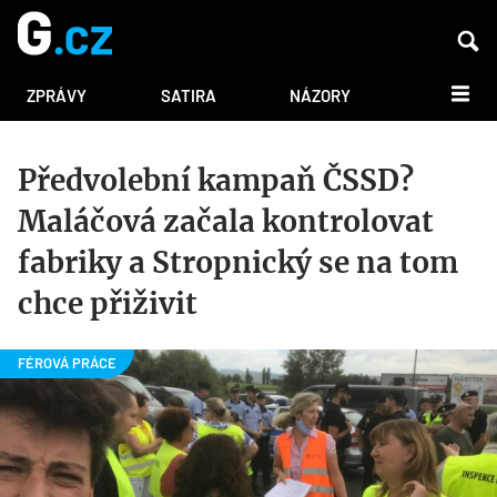
DALŠÍ
ZPRÁVY
SATIRA
NÁZORY
Předvolební kampaň ČSSD?
Maláčová začala kontrolovat
fabriky a Stropnický se na tom
chce přiživit