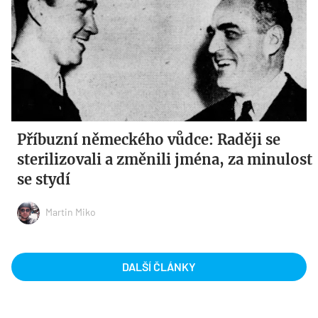
Příbuzní německého vůdce: Raději se
sterilizovali a změnili jména, za minulost
se stydí
Martin Miko
DALŠÍ ČLÁNKY