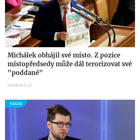
Michálek obhájil své místo. Z pozice
místopředsedy může dál terorizovat své
"poddané"
redakce G.cz