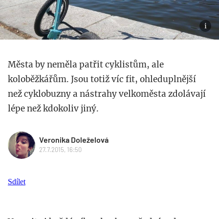
Města by neměla patřit cyklistům, ale
koloběžkářům. Jsou totiž víc fit, ohleduplnější
než cyklobuzny a nástrahy velkoměsta zdolávají
lépe než kdokoliv jiný.
Veronika Doleželová
27.7.2015, 16:50
Sdílet