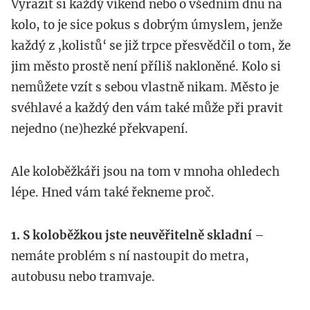
Vyrazit si každý víkend nebo o všedním dnu na
kolo, to je sice pokus s dobrým úmyslem, jenže
každý z ‚kolistů‘ se již trpce přesvědčil o tom, že
jim město prostě není příliš nakloněné. Kolo si
nemůžete vzít s sebou vlastně nikam. Město je
svéhlavé a každý den vám také může při pravit
nejedno (ne)hezké překvapení.
Ale koloběžkáři jsou na tom v mnoha ohledech
lépe. Hned vám také řekneme proč.
1. S koloběžkou jste neuvěřitelně skladní
–
nemáte problém s ní nastoupit do metra,
autobusu nebo tramvaje.