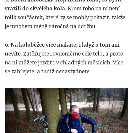
vrazili do skvělého kola.
Krom toho na ní není
tolik součástek, které by se mohly pokazit, takže
je mnohem méně náročná na údržbu.
6. Na koloběžce více makáte, i když o tom ani
nevíte.
Zatěžujete rovnoměrně celé tělo, a proto
na ní můžete jezdit i v chladných měsících. Více
se zahřejete, a tudíž nenastydnete.
kolmo_cz.jpg