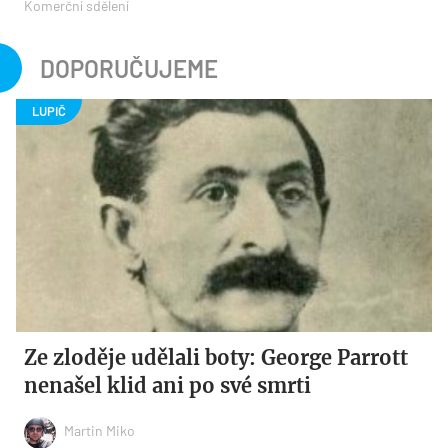
Komerční sdělení
DOPORUČUJEME
Ze zloděje udělali boty: George Parrott
nenašel klid ani po své smrti
Martin Miko