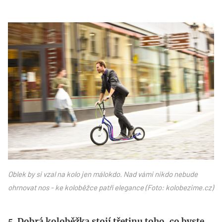
kolobezime_cz.jpg
Oblek by si vzal na kolo jen málokdo. Nad vámi nikdo nebude
ohrnovat nos - ke koloběžce patří elegance (Foto: kolobezime.cz)
5. Dobrá koloběžka stojí třetinu toho, co byste