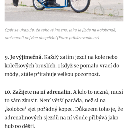
Opět se ukazuje, že takové krásno, jako je jízda na kolobrndě,
umí ocenit nejvíce dospěláci (Foto: priblizovadlo.cz)
9. Je výjimečná.
Každý zatím jezdí na kole nebo
kolečkových bruslích. I když se pomalu vrací do
módy, stále přitahuje velkou pozornost.
10. Zažijete na ní adrenalin.
A kdo to nezná, musí
to sám zkusit. Není větší paráda, než si na
‚kolobce‘ sjet pořádný kopec. Důkazem toho je, že
adrenalinových sjezdů na ní všude přibývá jako
hub po děšti.