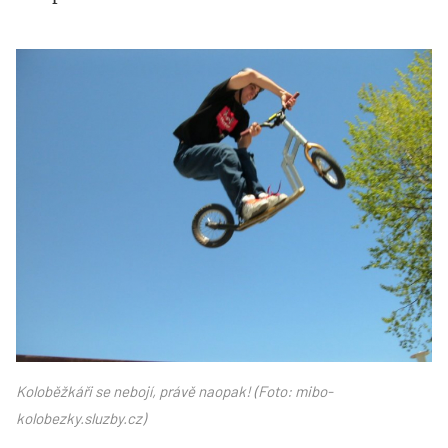
mibo-
kolobezky_sluzby_cz.jpg
Koloběžkáři se nebojí, právě naopak! (Foto: mibo-
kolobezky.sluzby.cz)