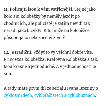
11. Policajti jsou k vám vstřícnější.
Stejně jako
kolo ani koloběžky by neměly jezdit po
chodnících, ale policisté je zatím nevidí tak
neradi jako bicykly. Kdo může na koloběžce
působit jako nebezpečný živel?
12. Je tradiční.
Vždyť to vy všichni dobře víte.
Princezna koloběžka, Královna Koloběžka a tak.
Jsou krásné a jednoduché. A v jednoduchosti je
síla.
A tady máte první díl ze seriálu Ivana Breziny o
cyklozmrdech, cyklofašistech a cyklobuznách
.