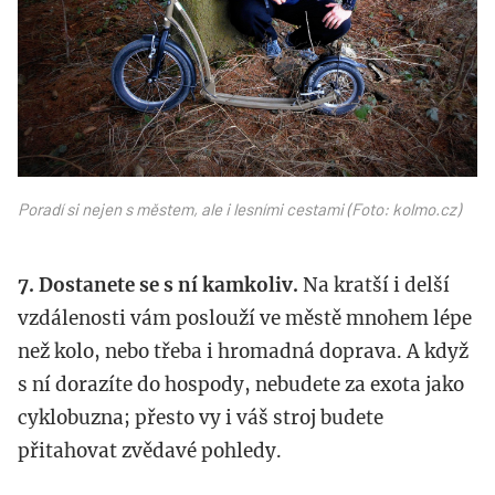
Poradí si nejen s městem, ale i lesními cestami (Foto: kolmo.cz)
7. Dostanete se s ní kamkoliv.
Na kratší i delší
vzdálenosti vám poslouží ve městě mnohem lépe
než kolo, nebo třeba i hromadná doprava. A když
s ní dorazíte do hospody, nebudete za exota jako
cyklobuzna; přesto vy i váš stroj budete
přitahovat zvědavé pohledy.