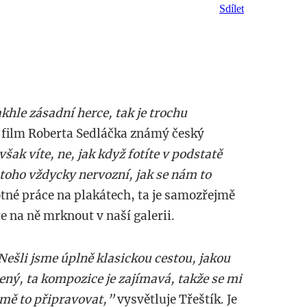
Sdílet
khle zásadní herce, tak je trochu
 film Roberta Sedláčka známý český
šak víte, ne, jak když fotíte v podstatě
u toho vždycky nervozní, jak se nám to
otné práce na plakátech, ta je samozřejmě
e na ně mrknout v naší galerii.
Nešli jsme úplně klasickou cestou, jakou
ícený, ta kompozice je zajímavá, takže se mi
 mě to připravovat,”
vysvětluje Třeštík. Je