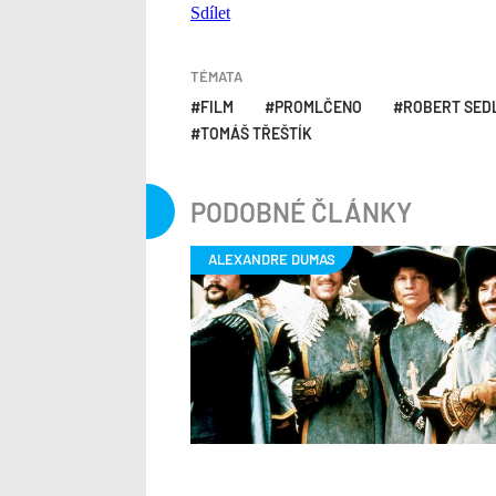
Sdílet
TÉMATA
FILM
PROMLČENO
ROBERT SED
TOMÁŠ TŘEŠTÍK
PODOBNÉ ČLÁNKY