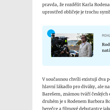
pravda, že rozdělit Karla Roden
uprostřed obličeje je trochu sym
MOHL
Rod
natá
V současnou chvíli existují dva p
hlavní lákadlo pro diváky, ale na
Barešem, známou tváří českých 
druhém je s Rodenem Barbora Bo
herečce a filmové debutantce ja