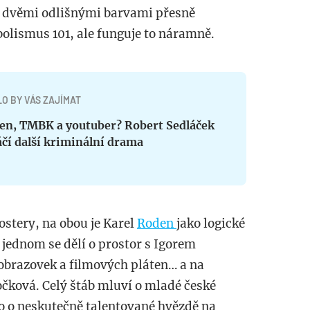
a dvěmi odlišnými barvami přesně
bolismus 101, ale funguje to náramně.
O BY VÁS ZAJÍMAT
en, TMBK a youtuber? Robert Sedláček
čí další kriminální drama
ostery, na obou je Karel
Roden
jako logické
 jednom se dělí o prostor s Igorem
obrazovek a filmových pláten… a na
čková. Celý štáb mluví o mladé české
ko o neskutečně talentované hvězdě na