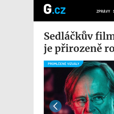
ZPRÁVY
Sedláčkův film
je přirozeně r