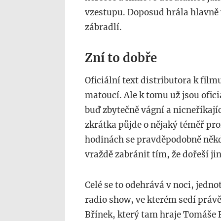
vzestupu. Doposud hrála hlavně 
zábradlí.
Zní to dobře
Oficiální text distributora k fil
matoucí. Ale k tomu už jsou ofici
buď zbytečně vágní a nicneříkaj
zkrátka půjde o nějaký téměř pro
hodinách se pravděpodobně někdo
vraždě zabránit tím, že dořeší j
Celé se to odehrává v noci, jednot
radio show, ve kterém sedí prá
Břínek, který tam hraje Tomáše 