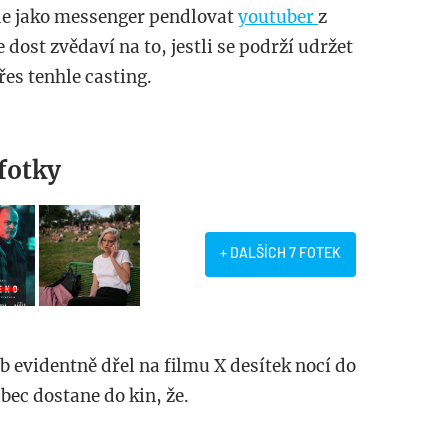
ude jako messenger pendlovat
youtuber
z
dost zvědaví na to, jestli se podrží udržet
es tenhle casting.
fotky
+ DALŠÍCH 7 FOTEK
b evidentně dřel na filmu X desítek nocí do
bec dostane do kin, že.