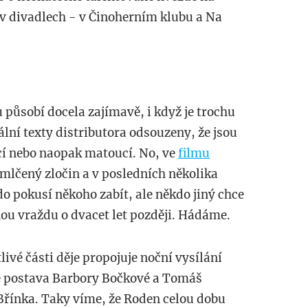
v divadlech - v Činoherním klubu a Na
mu působí docela zajímavě, i když je trochu
ální texty distributora odsouzeny, že jsou
ící nebo naopak matoucí. No, ve
filmu
mlčený zločin a v posledních několika
 pokusí někoho zabít, ale někdo jiný chce
inou vraždu o dvacet let později. Hádáme.
livé části děje propojuje noční vysílání
vě postava Barbory Bočkové a Tomáš
Břínka. Taky víme, že Roden celou dobu