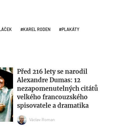
LÁČEK
KAREL RODEN
PLAKÁTY
Před 216 lety se narodil
Alexandre Dumas: 12
nezapomenutelných citátů
velkého francouzského
spisovatele a dramatika
Václav Roman