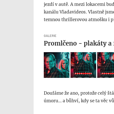
jezdí v autě. A mezi lokacemi b
kanálu Vladavideos. Vlastně jsme 
temnou thrillerovou atmošku i př
GALERIE
Promlčeno - plakáty a 
Doufáme že ano, protože celý štá
úmoru… a bůhví, kdy se ta věc vů