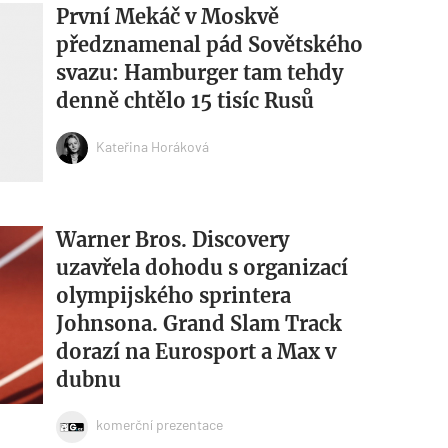
První Mekáč v Moskvě
předznamenal pád Sovětského
svazu: Hamburger tam tehdy
denně chtělo 15 tisíc Rusů
Kateřina Horáková
Warner Bros. Discovery
uzavřela dohodu s organizací
olympijského sprintera
Johnsona. Grand Slam Track
dorazí na Eurosport a Max v
dubnu
komerční prezentace