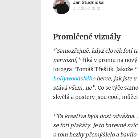
Jan Studnička
2.12.2020, 12:12
Promlčené vizuály
“Samozřejmě, když člověk fotí ta
nervózní,”
říká v promu na nový
fotograf Tomáš Třeštík. Jakože
“v
hollywoodského
herce, jak jste 
stává všem, ne”
. Co se týče sam
skvělá a postery jsou cool, můžet
“Ta kreativa byla dost odvážná. 
se fotí plakáty. Je to barevně sv
o tom hezky přemýšlelo a bavilo