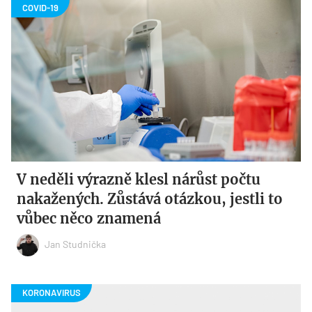
V neděli výrazně klesl nárůst počtu
nakažených. Zůstává otázkou, jestli to
vůbec něco znamená
Jan Studnička