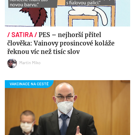
PES – nejhorší přítel
člověka: Vainovy prosincové koláže
řeknou víc než tisíc slov
Martin Miko