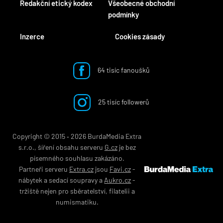
Redakční etický kodex
Všeobecné obchodní
podmínky
Inzerce
Cookies zásady
64 tisíc fanoušků
25 tisíc followerů
Copyright © 2015 ‐ 2026 BurdaMedia Extra
s.r.o., šíření obsahu serveru
G.cz
je bez
písemného souhlasu zakázáno.
Partneři serveru
Extra.cz
jsou
Favi.cz
-
nábytek
a
sedací soupravy
a
Aukro.cz
-
tržiště nejen pro
sběratelství
,
filatelii
a
numismatiku
.