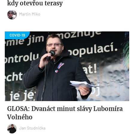
kdy otevřou terasy
Martin Miko
GLOSA: Dvanáct minut slávy Lubomíra
Volného
Jan Studnička