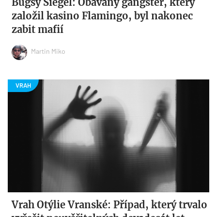
Bugsy Siegel: Obávaný gangster, který
založil kasino Flamingo, byl nakonec
zabit mafií
Martin Miko
Vrah Otýlie Vranské: Případ, který trvalo