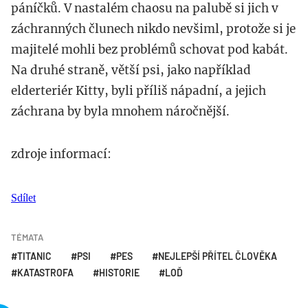
páníčků. V nastalém chaosu na palubě si jich v
záchranných člunech nikdo nevšiml, protože si je
majitelé mohli bez problémů schovat pod kabát.
Na druhé straně, větší psi, jako například
elderteriér Kitty, byli příliš nápadní, a jejich
záchrana by byla mnohem náročnější.
zdroje informací:
Sdílet
TÉMATA
TITANIC
PSI
PES
NEJLEPŠÍ PŘÍTEL ČLOVĚKA
KATASTROFA
HISTORIE
LOĎ