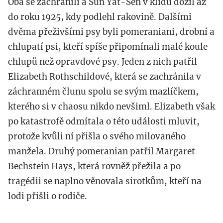
Oba se zachránili a Sun Yat-Sen v klidu dožil až
do roku 1925, kdy podlehl rakovině. Dalšími
dvěma přeživšími psy byli pomeraniani, drobní a
chlupatí psi, kteří spíše připomínali malé koule
chlupů než opravdové psy. Jeden z nich patřil
Elizabeth Rothschildové, která se zachránila v
záchranném člunu spolu se svým mazlíčkem,
kterého si v chaosu nikdo nevšiml. Elizabeth však
po katastrofě odmítala o této události mluvit,
protože kvůli ní přišla o svého milovaného
manžela. Druhý pomeranian patřil Margaret
Bechstein Hays, která rovněž přežila a po
tragédii se naplno věnovala sirotkům, kteří na
lodi přišli o rodiče.