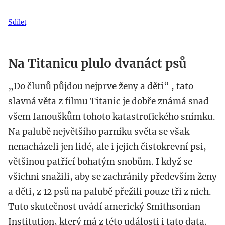
Sdílet
Na Titanicu plulo dvanáct psů
„Do člunů půjdou nejprve ženy a děti“ , tato
slavná věta z filmu Titanic je dobře známá snad
všem fanouškům tohoto katastrofického snímku.
Na palubě největšího parníku světa se však
nenacházeli jen lidé, ale i jejich čistokrevní psi,
většinou patřící bohatým snobům. I když se
všichni snažili, aby se zachránily především ženy
a děti, z 12 psů na palubě přežili pouze tři z nich.
Tuto skutečnost uvádí americký Smithsonian
Institution, který má z této události i tato data.