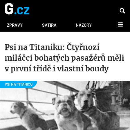
DALŠÍ
ZPRÁVY
SATIRA
NÁZORY
Psi na Titaniku: Čtyřnozí
miláčci bohatých pasažérů měli
v první třídě i vlastní boudy