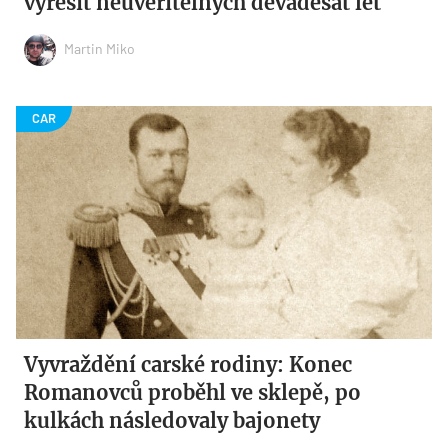
vyřešit neuvěřitelných devadesát let
Martin Miko
Vyvraždění carské rodiny: Konec
Romanovců proběhl ve sklepě, po
kulkách následovaly bajonety