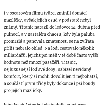
I v oscarovém filmu tvůrci zmínili domácí
mazlíčky, avšak jejich osud v podstatě nebyl
známý. Titanic narazil do ledovce 14. dubna před
půlnocí, a v nastalém chaosu, kdy byla paluba
promrzlá a panovala zmatenost, se na zvířata
příliš nebralo ohled. Na lodi cestovalo několik
miliardářů, jejichž psi měli v té době často vyšší
hodnotu než mnozí pasažéři. Titanic,
nejluxusnější loď své doby, nabízel nevídaný
komfort, který si mohli dovolit jen ti nejbohatší,
a součástí první třídy byly dokonce i psí boudy
pro jejich mazlíčky.