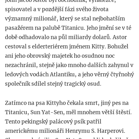
John Jacob Astor byl obchodník, vynálezce,
spisovatel a v pozdější fázi svého života
významný milionář, který se stal nejbohatším
pasažérem na palubě Titanicu. Jeho jmění se v té
době odhadovalo na půl miliardy dolarů. Astor
cestoval s elderteriérem jménem Kitty. Bohužel
ani jeho obrovský majetek ho osudnou noc
nezachránil, stejně jako mnoho dalších zahynul v
ledových vodách Atlantiku, a jeho věrný čtyřnohý
společník sdílel stejný tragický osud.
Zatímco na psa Kittyho čekala smrt, jiný pes na
Titanicu, Sun Yat-Sen, měl mnohem větší štěstí.
Tento pekingský palácový psík patřil
americkému milionáři Henrymu S. Harperovi.