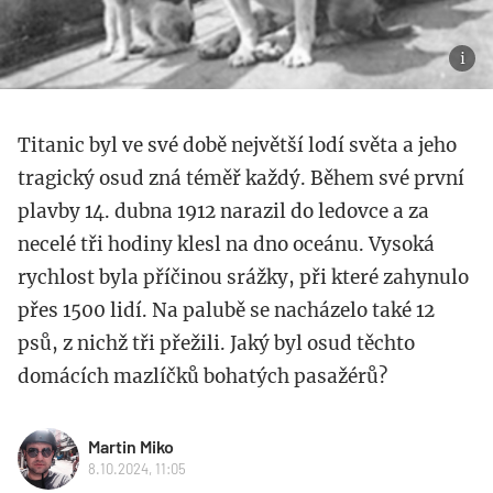
Titanic byl ve své době největší lodí světa a jeho
tragický osud zná téměř každý. Během své první
plavby 14. dubna 1912 narazil do ledovce a za
necelé tři hodiny klesl na dno oceánu. Vysoká
rychlost byla příčinou srážky, při které zahynulo
přes 1500 lidí. Na palubě se nacházelo také 12
psů, z nichž tři přežili. Jaký byl osud těchto
domácích mazlíčků bohatých pasažérů?
Martin Miko
8.10.2024, 11:05