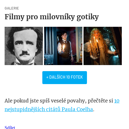
GALERIE
Filmy pro milovníky gotiky
+ DALŠÍCH 10 FOTEK
Ale pokud jste spíš veselé povahy, přečtěte si
10
nejstupidnějších citátů Paula Coelha
.
Sdílet