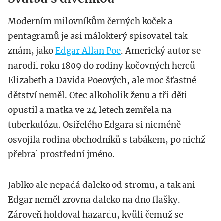
Moderním milovníkům černých koček a
pentagramů je asi málokterý spisovatel tak
znám, jako
Edgar Allan Poe
. Americký autor se
narodil roku 1809 do rodiny kočovných herců
Elizabeth a Davida Poeových, ale moc šťastné
dětství neměl. Otec alkoholik ženu a tři děti
opustil a matka ve 24 letech zemřela na
tuberkulózu. Osiřelého Edgara si nicméně
osvojila rodina obchodníků s tabákem, po nichž
přebral prostřední jméno.
Jablko ale nepadá daleko od stromu, a tak ani
Edgar neměl zrovna daleko na dno flašky.
Zároveň holdoval hazardu, kvůli čemuž se