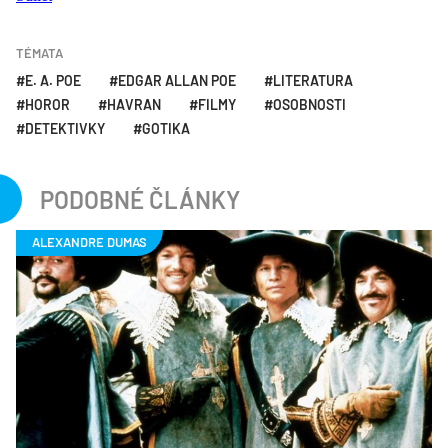
TÉMATA
E. A. POE
EDGAR ALLAN POE
LITERATURA
HOROR
HAVRAN
FILMY
OSOBNOSTI
DETEKTIVKY
GOTIKA
PODOBNÉ ČLÁNKY