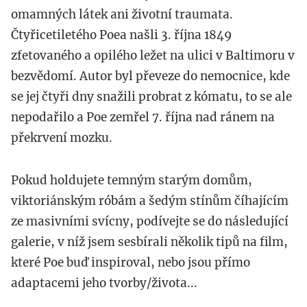
omamných látek ani životní traumata.
Čtyřicetiletého Poea našli 3. října 1849
zfetovaného a opilého ležet na ulici v Baltimoru v
bezvědomí. Autor byl převeze do nemocnice, kde
se jej čtyři dny snažili probrat z kómatu, to se ale
nepodařilo a Poe zemřel 7. října nad ránem na
překrvení mozku.
Pokud holdujete temným starým domům,
viktoriánským róbám a šedým stínům číhajícím
ze masivními svícny, podívejte se do následující
galerie, v níž jsem sesbírali několik tipů na film,
které Poe buď inspiroval, nebo jsou přímo
adaptacemi jeho tvorby/života...