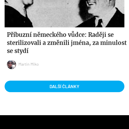
Příbuzní německého vůdce: Raději se
sterilizovali a změnili jména, za minulost
se stydí
Martin Miko
DALŠÍ ČLÁNKY