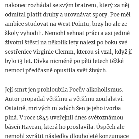
nakonec rozhádal se svým bratrem, který za něj
odmítal platit druhy a urovnávat spory. Poe měl
ambice studovat na West Pointu, brzy ho ale ze
školy vyhodili. Nemohl sehnat práci a asi jediné
životní štěstí na několik lety nalezl po boku své
sestřenice Virginie Clemm, kterou si vzal, když jí
bylo 13 let. Dívka nicméně po pěti letech těžké
nemoci předčasně opustila svět živých.
Její smrt jen prohloubila Poeův alkoholismus.
Autor propadal většímu a většímu zoufalství.
Ostatně, mrtvých mladých žen je jeho tvorba
plná. V roce 1845 uveřejnil dnes světoznámou
báseň Havran, která ho proslavila. Úspěch ale
nemohl zvrátit následky dlouholeté konzumace