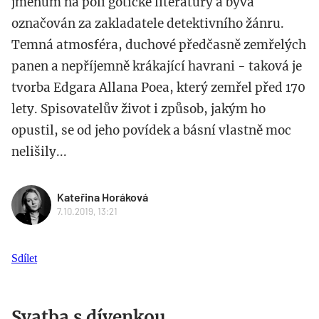
jménům na poli gotické literatury a bývá
označován za zakladatele detektivního žánru.
Temná atmosféra, duchové předčasně zemřelých
panen a nepříjemně krákající havrani - taková je
tvorba Edgara Allana Poea, který zemřel před 170
lety. Spisovatelův život i způsob, jakým ho
opustil, se od jeho povídek a básní vlastně moc
nelišily...
Kateřina Horáková
7.10.2019, 13:21
Sdílet
Svatba s dívenkou