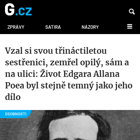
DALŠÍ
ZPRÁVY
SATIRA
NÁZORY
Vzal si svou třináctiletou
sestřenici, zemřel opilý, sám a
na ulici: Život Edgara Allana
Poea byl stejně temný jako jeho
dílo