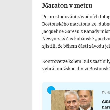
Maraton v metru
Po prostudování závodních fotogr
Bostonského maratonu 29. dubna 
Jacqueline Gareau z Kanady mist
Newyorský čas kubánské „podvod
zjistili, že během části závodu j
Kontroverze kolem Ruiz zastínily
vyhrál mužskou divizi Bostonské
MOHL
Ame
nara