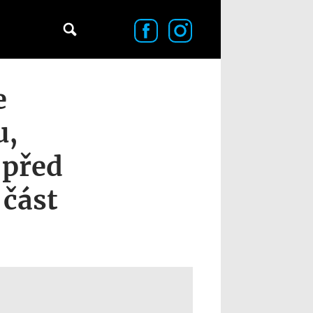
e
u,
 před
 část