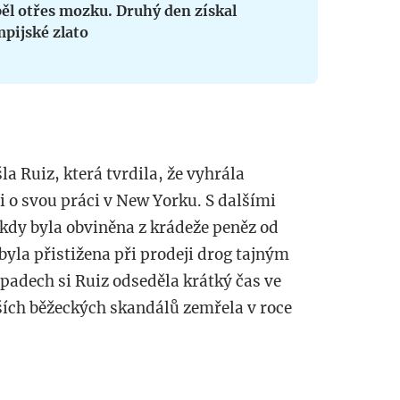
ěl otřes mozku. Druhý den získal
pijské zlato
la Ruiz, která tvrdila, že vyhrála
 o svou práci v New Yorku. S dalšími
 kdy byla obviněna z krádeže peněz od
byla přistižena při prodeji drog tajným
ípadech si Ruiz odseděla krátký čas ve
ších běžeckých skandálů zemřela v roce