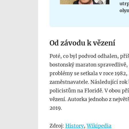
utrp
olym
Od závodu k vězení
Poté, co byl podvod odhalen, přiš
bostonský maraton spravedlivě, i
problémy se setkala v roce 1982,
zaměstnavatele. Následující rok 
policistům na Floridě. V obou př
vězení. Autorka jednoho z největ
2019.
Zdroj:
History
,
Wikipedia