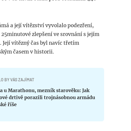
má a její vítězství vyvolalo podezření,
é 25minutové zlepšení ve srovnání s jejím
ejí vítězný čas byl navíc třetím
kým časem v historii.
O BY VÁS ZAJÍMAT
va u Marathonu, mezník starověku: Jak
ové drtivě porazili trojnásobnou armádu
ké říše