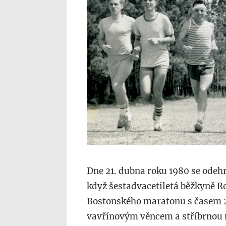
Dne 21. dubna roku 1980 se odeh
když šestadvacetiletá běžkyně Ro
Bostonského maratonu s časem 2
vavřínovým věncem a stříbrnou m