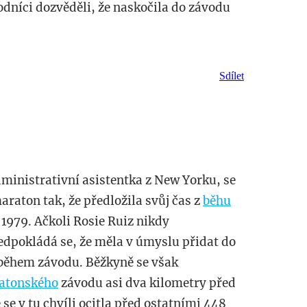
vodníci dozvěděli, že naskočila do závodu
Sdílet
ministrativní asistentka z New Yorku, se
araton tak, že předložila svůj čas z
běhu
979. Ačkoli Rosie Ruiz nikdy
edpokládá se, že měla v úmyslu přidat do
 během závodu. Běžkyně se však
atonského
závodu asi dva kilometry před
se v tu chvíli ocitla před ostatními 448