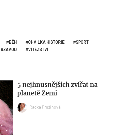
BĚH
CHVILKA HISTORIE
SPORT
ZÁVOD
VÍTĚZSTVÍ
5 nejhnusnějších zvířat na
planetě Zemi
Radka Pružinová