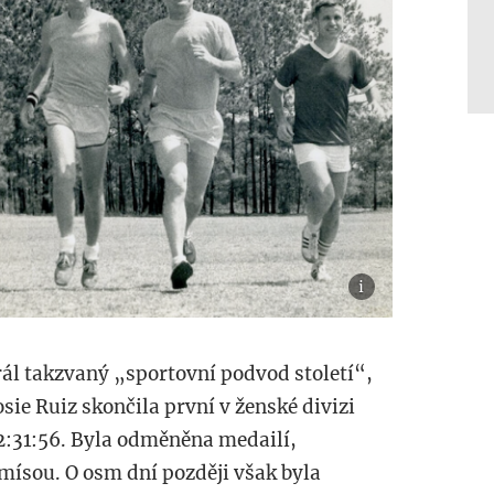
rál takzvaný „sportovní podvod století“,
sie Ruiz skončila první v ženské divizi
:31:56. Byla odměněna medailí,
ísou. O osm dní později však byla