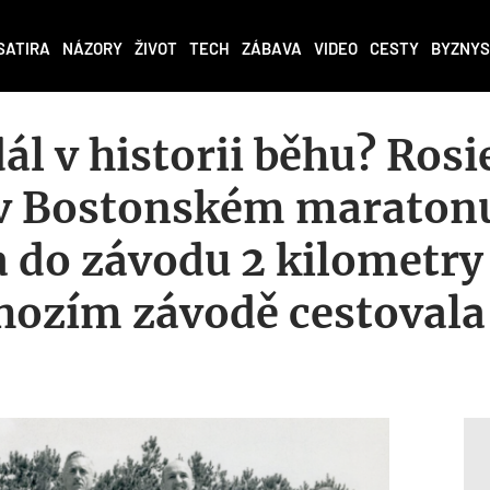
SATIRA
NÁZORY
ŽIVOT
TECH
ZÁBAVA
VIDEO
CESTY
BYZNYS
ál v historii běhu? Rosi
a v Bostonském maraton
a do závodu 2 kilometry
hozím závodě cestovala