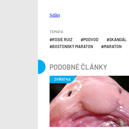
Sdílet
TÉMATA
ROSIE RUIZ
PODVOD
SKANDÁL
BOSTONSKÝ MARATON
MARATON
PODOBNÉ ČLÁNKY