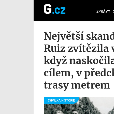
ZPRÁVY
Největší skand
Ruiz zvítězil
když naskočil
cílem, v předc
trasy metrem