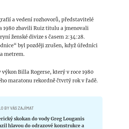
afií a vedení rozhovorů, představitelé
1980 zbavili Ruiz titulu a jmenovali
ryní ženské divize s časem 2:34:28.
nice“ byl později zrušen, když úředníci
ela metrem.
 výkon Billa Rogerse, který v roce 1980
ho maratonu rekordně čtvrtý rok v řadě.
O BY VÁS ZAJÍMAT
rický skokan do vody Greg Louganis
zil hlavou do odrazové konstrukce a