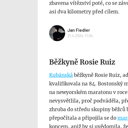
zbavena vítězství poté, co se zá
asi dva kilometry před cílem.
Jan Fiedler
21.4.2024, 11:04
Běžkyně Rosie Ruiz
Kubánská
běžkyně Rosie Ruiz, ad
kvalifikovala na 84. Bostonský m
na newyorském maratonu v roce 1
nevysvětlila, proč podváděla, př
zhruba do středu skupiny běžců
přepočítala a připojila se do
mar
koncem, aniž by si uvědomila, že 